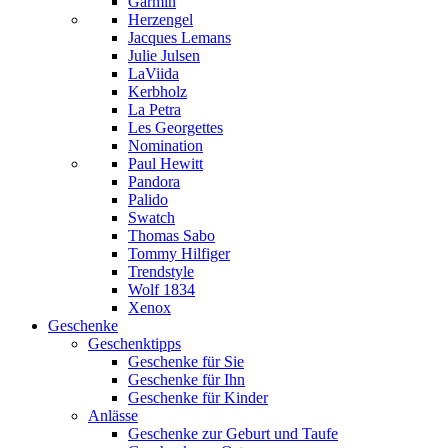
Garmin
Herzengel
Jacques Lemans
Julie Julsen
LaViida
Kerbholz
La Petra
Les Georgettes
Nomination
Paul Hewitt
Pandora
Palido
Swatch
Thomas Sabo
Tommy Hilfiger
Trendstyle
Wolf 1834
Xenox
Geschenke
Geschenktipps
Geschenke für Sie
Geschenke für Ihn
Geschenke für Kinder
Anlässe
Geschenke zur Geburt und Taufe