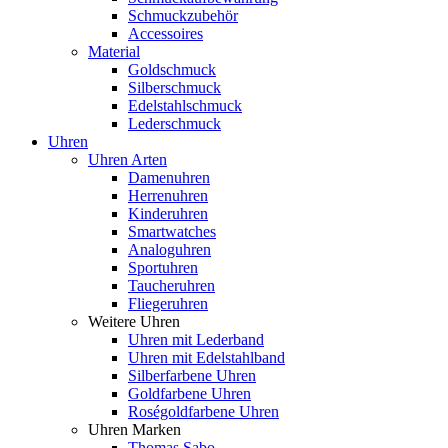
Schmuckzubehör
Accessoires
Material
Goldschmuck
Silberschmuck
Edelstahlschmuck
Lederschmuck
Uhren
Uhren Arten
Damenuhren
Herrenuhren
Kinderuhren
Smartwatches
Analoguhren
Sportuhren
Taucheruhren
Fliegeruhren
Weitere Uhren
Uhren mit Lederband
Uhren mit Edelstahlband
Silberfarbene Uhren
Goldfarbene Uhren
Roségoldfarbene Uhren
Uhren Marken
Thomas Sabo