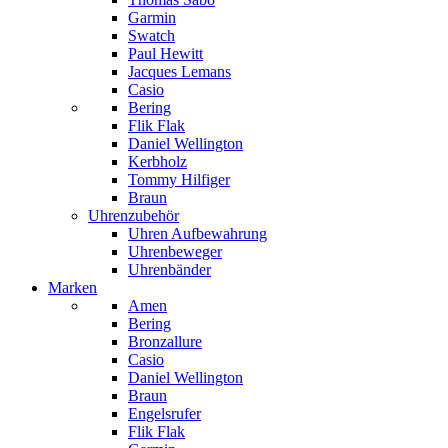
Garmin
Swatch
Paul Hewitt
Jacques Lemans
Casio
Bering
Flik Flak
Daniel Wellington
Kerbholz
Tommy Hilfiger
Braun
Uhrenzubehör
Uhren Aufbewahrung
Uhrenbeweger
Uhrenbänder
Marken
Amen
Bering
Bronzallure
Casio
Daniel Wellington
Braun
Engelsrufer
Flik Flak