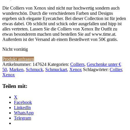
Die Colliers von Xenox sind nicht nur hochwertig sondern auch
wunderschön. Durch die verschiedenen Farben und Designs
ergeben sich elegante Eyecatcher. Bei dieser Collection ist für jeden
etwas dabei. Ob schlicht und schick oder ausgefallen und hipp ist
alles vertreten. Lassen Sie die Colliers von Xenox Ihr Outfit zu
etwas besonderem machen und bestellen Sie auf www.time.at.
Außerdem ist der Versand ab einem Bestellwert von 50€ gratis.
Nicht vorrätig
Produkt anfragen
Artikelnummer:
147624
Kategorien:
Colliers
,
Geschenke unter €
50
,
Marken
,
Schmuck
,
Schmuckart
,
Xenox
Schlagwörter:
Collier
,
Xenox
Teilen mit:
X
Facebook
LinkedIn
WhatsApp
Telegram