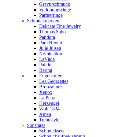
Gravurschmuck
Verlobungsringe
Partnerringe
Schmuckmarken
Delicate Fine Jewelry
Thomas Sabo
Pandora
Paul Hewitt
Julie Julsen
Nomination
LaViida
Palido
Bering
Engelsrufer
Les Georgettes
Bronzallure
Xenox
La Petra
Herzengel
Wolf 1834
Amen
Trendstyle
Sonstiges
Schmucksets
Schmuckaufbewahrung