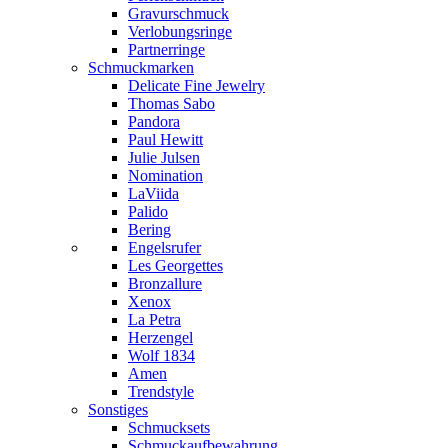
Gravurschmuck
Verlobungsringe
Partnerringe
Schmuckmarken
Delicate Fine Jewelry
Thomas Sabo
Pandora
Paul Hewitt
Julie Julsen
Nomination
LaViida
Palido
Bering
Engelsrufer
Les Georgettes
Bronzallure
Xenox
La Petra
Herzengel
Wolf 1834
Amen
Trendstyle
Sonstiges
Schmucksets
Schmuckaufbewahrung