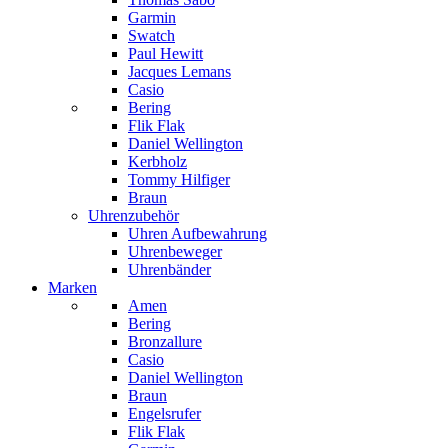
Garmin
Swatch
Paul Hewitt
Jacques Lemans
Casio
Bering
Flik Flak
Daniel Wellington
Kerbholz
Tommy Hilfiger
Braun
Uhrenzubehör
Uhren Aufbewahrung
Uhrenbeweger
Uhrenbänder
Marken
Amen
Bering
Bronzallure
Casio
Daniel Wellington
Braun
Engelsrufer
Flik Flak