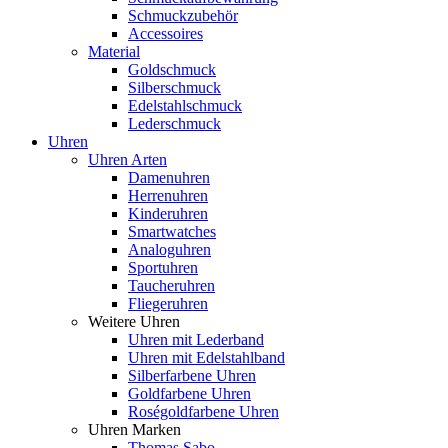
Schmuckzubehör
Accessoires
Material
Goldschmuck
Silberschmuck
Edelstahlschmuck
Lederschmuck
Uhren
Uhren Arten
Damenuhren
Herrenuhren
Kinderuhren
Smartwatches
Analoguhren
Sportuhren
Taucheruhren
Fliegeruhren
Weitere Uhren
Uhren mit Lederband
Uhren mit Edelstahlband
Silberfarbene Uhren
Goldfarbene Uhren
Roségoldfarbene Uhren
Uhren Marken
Thomas Sabo