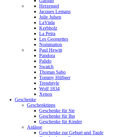
Garmin
Herzengel
Jacques Lemans
Julie Julsen
LaViida
Kerbholz
La Petra
Les Georgettes
Nomination
Paul Hewitt
Pandora
Palido
Swatch
Thomas Sabo
Tommy Hilfiger
Trendstyle
Wolf 1834
Xenox
Geschenke
Geschenktipps
Geschenke für Sie
Geschenke für Ihn
Geschenke für Kinder
Anlässe
Geschenke zur Geburt und Taufe