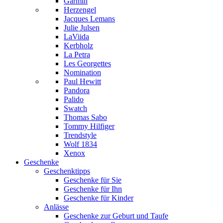
Garmin
Herzengel
Jacques Lemans
Julie Julsen
LaViida
Kerbholz
La Petra
Les Georgettes
Nomination
Paul Hewitt
Pandora
Palido
Swatch
Thomas Sabo
Tommy Hilfiger
Trendstyle
Wolf 1834
Xenox
Geschenke
Geschenktipps
Geschenke für Sie
Geschenke für Ihn
Geschenke für Kinder
Anlässe
Geschenke zur Geburt und Taufe