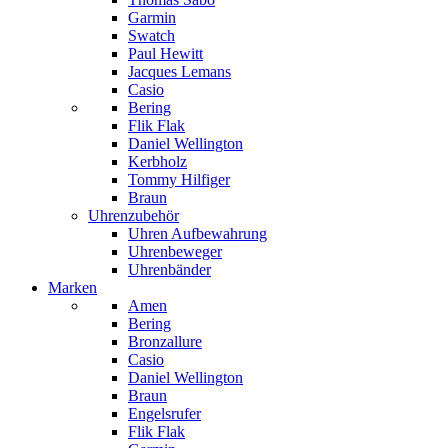
Garmin
Swatch
Paul Hewitt
Jacques Lemans
Casio
Bering
Flik Flak
Daniel Wellington
Kerbholz
Tommy Hilfiger
Braun
Uhrenzubehör
Uhren Aufbewahrung
Uhrenbeweger
Uhrenbänder
Marken
Amen
Bering
Bronzallure
Casio
Daniel Wellington
Braun
Engelsrufer
Flik Flak