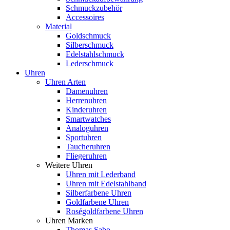
Schmuckzubehör
Accessoires
Material
Goldschmuck
Silberschmuck
Edelstahlschmuck
Lederschmuck
Uhren
Uhren Arten
Damenuhren
Herrenuhren
Kinderuhren
Smartwatches
Analoguhren
Sportuhren
Taucheruhren
Fliegeruhren
Weitere Uhren
Uhren mit Lederband
Uhren mit Edelstahlband
Silberfarbene Uhren
Goldfarbene Uhren
Roségoldfarbene Uhren
Uhren Marken
Thomas Sabo