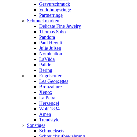
Gravurschmuck
Verlobungsringe
Partnerringe
Schmuckmarken
Delicate Fine Jewelry
Thomas Sabo
Pandora
Paul Hewitt
Julie Julsen
Nomination
LaViida
Palido
Bering
Engelsrufer
Les Georgettes
Bronzallure
Xenox
La Petra
Herzengel
Wolf 1834
Amen
Trendstyle
Sonstiges
Schmucksets
Schmuckaufbewahrung