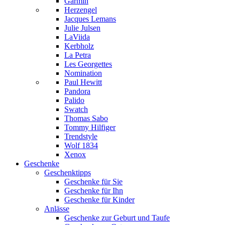
Garmin
Herzengel
Jacques Lemans
Julie Julsen
LaViida
Kerbholz
La Petra
Les Georgettes
Nomination
Paul Hewitt
Pandora
Palido
Swatch
Thomas Sabo
Tommy Hilfiger
Trendstyle
Wolf 1834
Xenox
Geschenke
Geschenktipps
Geschenke für Sie
Geschenke für Ihn
Geschenke für Kinder
Anlässe
Geschenke zur Geburt und Taufe