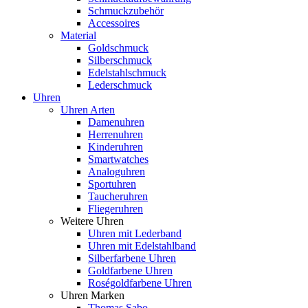
Schmuckzubehör
Accessoires
Material
Goldschmuck
Silberschmuck
Edelstahlschmuck
Lederschmuck
Uhren
Uhren Arten
Damenuhren
Herrenuhren
Kinderuhren
Smartwatches
Analoguhren
Sportuhren
Taucheruhren
Fliegeruhren
Weitere Uhren
Uhren mit Lederband
Uhren mit Edelstahlband
Silberfarbene Uhren
Goldfarbene Uhren
Roségoldfarbene Uhren
Uhren Marken
Thomas Sabo