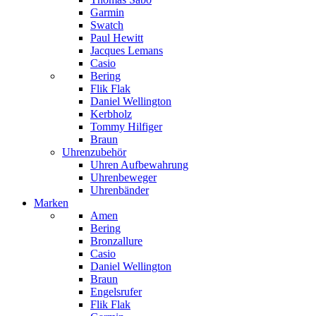
Garmin
Swatch
Paul Hewitt
Jacques Lemans
Casio
Bering
Flik Flak
Daniel Wellington
Kerbholz
Tommy Hilfiger
Braun
Uhrenzubehör
Uhren Aufbewahrung
Uhrenbeweger
Uhrenbänder
Marken
Amen
Bering
Bronzallure
Casio
Daniel Wellington
Braun
Engelsrufer
Flik Flak