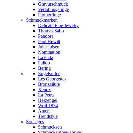
Gravurschmuck
Verlobungsringe
Partnerringe
Schmuckmarken
Delicate Fine Jewelry
Thomas Sabo
Pandora
Paul Hewitt
Julie Julsen
Nomination
LaViida
Palido
Bering
Engelsrufer
Les Georgettes
Bronzallure
Xenox
La Petra
Herzengel
Wolf 1834
Amen
Trendstyle
Sonstiges
Schmucksets
Schmuckaufbewahrung