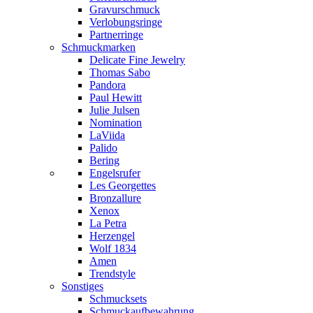
Gravurschmuck
Verlobungsringe
Partnerringe
Schmuckmarken
Delicate Fine Jewelry
Thomas Sabo
Pandora
Paul Hewitt
Julie Julsen
Nomination
LaViida
Palido
Bering
Engelsrufer
Les Georgettes
Bronzallure
Xenox
La Petra
Herzengel
Wolf 1834
Amen
Trendstyle
Sonstiges
Schmucksets
Schmuckaufbewahrung