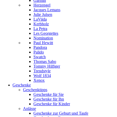
Garmin
Herzengel
Jacques Lemans
Julie Julsen
LaViida
Kerbholz
La Petra
Les Georgettes
Nomination
Paul Hewitt
Pandora
Palido
Swatch
Thomas Sabo
Tommy Hilfiger
Trendstyle
Wolf 1834
Xenox
Geschenke
Geschenktipps
Geschenke für Sie
Geschenke für Ihn
Geschenke für Kinder
Anlässe
Geschenke zur Geburt und Taufe