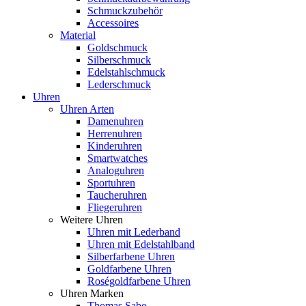
Schmuckzubehör
Accessoires
Material
Goldschmuck
Silberschmuck
Edelstahlschmuck
Lederschmuck
Uhren
Uhren Arten
Damenuhren
Herrenuhren
Kinderuhren
Smartwatches
Analoguhren
Sportuhren
Taucheruhren
Fliegeruhren
Weitere Uhren
Uhren mit Lederband
Uhren mit Edelstahlband
Silberfarbene Uhren
Goldfarbene Uhren
Roségoldfarbene Uhren
Uhren Marken
Thomas Sabo