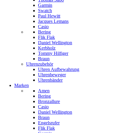
Garmin
Swatch
Paul Hewitt
Jacques Lemans
Casio
Bering
Flik Flak
Daniel Wellington
Kerbholz
Tommy Hilfiger
Braun
Uhrenzubehör
Uhren Aufbewahrung
Uhrenbeweger
Uhrenbänder
Marken
Amen
Bering
Bronzallure
Casio
Daniel Wellington
Braun
Engelsrufer
Flik Flak