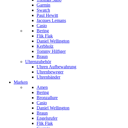
Garmin
Swatch
Paul Hewitt
Jacques Lemans
Casio
Bering
Flik Flak
Daniel Wellington
Kerbholz
Tommy Hilfiger
Braun
Uhrenzubehör
Uhren Aufbewahrung
Uhrenbeweger
Uhrenbänder
Marken
Amen
Bering
Bronzallure
Casio
Daniel Wellington
Braun
Engelsrufer
Flik Flak