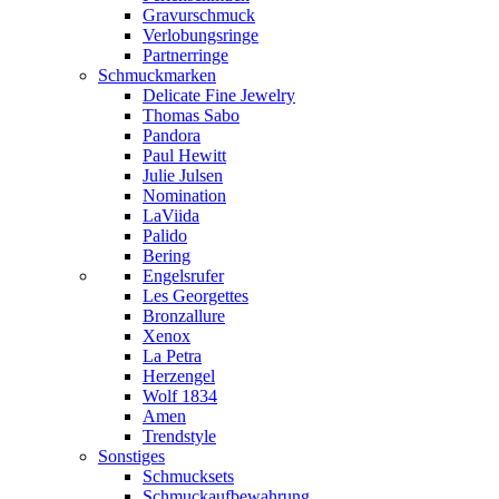
Gravurschmuck
Verlobungsringe
Partnerringe
Schmuckmarken
Delicate Fine Jewelry
Thomas Sabo
Pandora
Paul Hewitt
Julie Julsen
Nomination
LaViida
Palido
Bering
Engelsrufer
Les Georgettes
Bronzallure
Xenox
La Petra
Herzengel
Wolf 1834
Amen
Trendstyle
Sonstiges
Schmucksets
Schmuckaufbewahrung