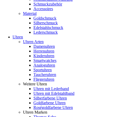
Schmuckzubehör
Accessoires
Material
Goldschmuck
Silberschmuck
Edelstahlschmuck
Lederschmuck
Uhren
Uhren Arten
Damenuhren
Herrenuhren
Kinderuhren
Smartwatches
Analoguhren
Sportuhren
Taucheruhren
Fliegeruhren
Weitere Uhren
Uhren mit Lederband
Uhren mit Edelstahlband
Silberfarbene Uhren
Goldfarbene Uhren
Roségoldfarbene Uhren
Uhren Marken
Thomas Sabo