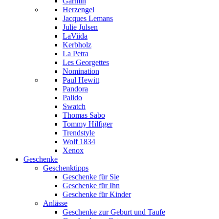
Garmin
Herzengel
Jacques Lemans
Julie Julsen
LaViida
Kerbholz
La Petra
Les Georgettes
Nomination
Paul Hewitt
Pandora
Palido
Swatch
Thomas Sabo
Tommy Hilfiger
Trendstyle
Wolf 1834
Xenox
Geschenke
Geschenktipps
Geschenke für Sie
Geschenke für Ihn
Geschenke für Kinder
Anlässe
Geschenke zur Geburt und Taufe