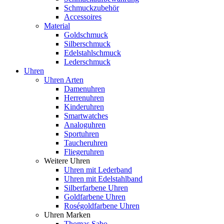
Schmuckzubehör
Accessoires
Material
Goldschmuck
Silberschmuck
Edelstahlschmuck
Lederschmuck
Uhren
Uhren Arten
Damenuhren
Herrenuhren
Kinderuhren
Smartwatches
Analoguhren
Sportuhren
Taucheruhren
Fliegeruhren
Weitere Uhren
Uhren mit Lederband
Uhren mit Edelstahlband
Silberfarbene Uhren
Goldfarbene Uhren
Roségoldfarbene Uhren
Uhren Marken
Thomas Sabo