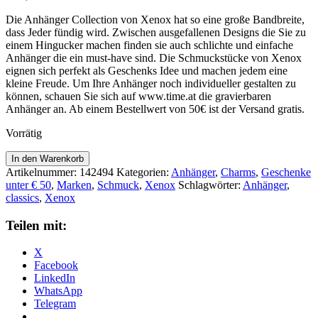
Die Anhänger Collection von Xenox hat so eine große Bandbreite,
dass Jeder fündig wird. Zwischen ausgefallenen Designs die Sie zu
einem Hingucker machen finden sie auch schlichte und einfache
Anhänger die ein must-have sind. Die Schmuckstücke von Xenox
eignen sich perfekt als Geschenks Idee und machen jedem eine
kleine Freude. Um Ihre Anhänger noch individueller gestalten zu
können, schauen Sie sich auf www.time.at die gravierbaren
Anhänger an. Ab einem Bestellwert von 50€ ist der Versand gratis.
Vorrätig
Xenox
In den Warenkorb
Anhänger
Artikelnummer:
142494
Kategorien:
Anhänger
,
Charms
,
Geschenke
XC5003
unter € 50
,
Marken
,
Schmuck
,
Xenox
Schlagwörter:
Anhänger
,
Menge
classics
,
Xenox
Teilen mit:
X
Facebook
LinkedIn
WhatsApp
Telegram