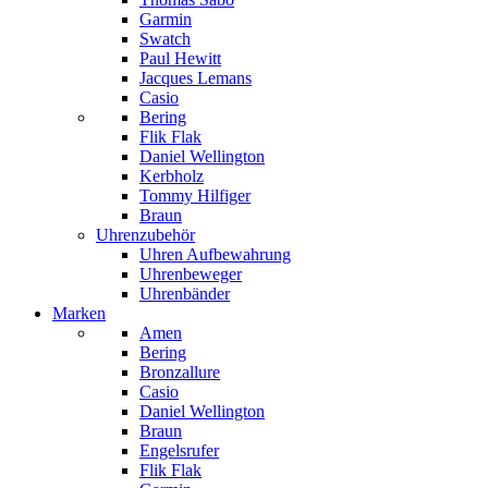
Garmin
Swatch
Paul Hewitt
Jacques Lemans
Casio
Bering
Flik Flak
Daniel Wellington
Kerbholz
Tommy Hilfiger
Braun
Uhrenzubehör
Uhren Aufbewahrung
Uhrenbeweger
Uhrenbänder
Marken
Amen
Bering
Bronzallure
Casio
Daniel Wellington
Braun
Engelsrufer
Flik Flak