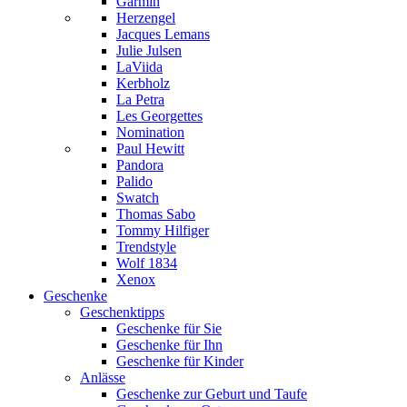
Garmin
Herzengel
Jacques Lemans
Julie Julsen
LaViida
Kerbholz
La Petra
Les Georgettes
Nomination
Paul Hewitt
Pandora
Palido
Swatch
Thomas Sabo
Tommy Hilfiger
Trendstyle
Wolf 1834
Xenox
Geschenke
Geschenktipps
Geschenke für Sie
Geschenke für Ihn
Geschenke für Kinder
Anlässe
Geschenke zur Geburt und Taufe