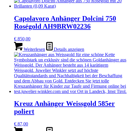
Capolavoro Anhänger Dolcini 750
Roségold AH9BRW02236
€
850,00
Weiterlesen
Details anzeigen
Kreuz Anhänger Weissgold 585er
poliert
€
87,00