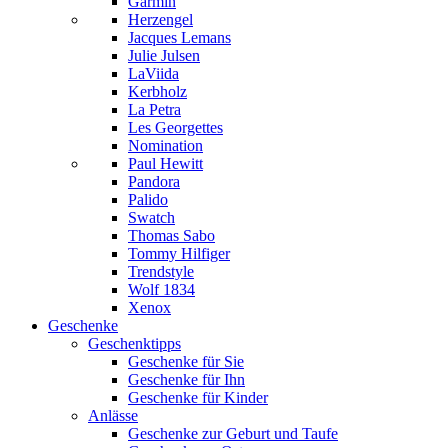
Garmin
Herzengel
Jacques Lemans
Julie Julsen
LaViida
Kerbholz
La Petra
Les Georgettes
Nomination
Paul Hewitt
Pandora
Palido
Swatch
Thomas Sabo
Tommy Hilfiger
Trendstyle
Wolf 1834
Xenox
Geschenke
Geschenktipps
Geschenke für Sie
Geschenke für Ihn
Geschenke für Kinder
Anlässe
Geschenke zur Geburt und Taufe