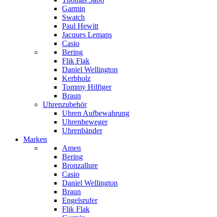
Garmin
Swatch
Paul Hewitt
Jacques Lemans
Casio
Bering
Flik Flak
Daniel Wellington
Kerbholz
Tommy Hilfiger
Braun
Uhrenzubehör
Uhren Aufbewahrung
Uhrenbeweger
Uhrenbänder
Marken
Amen
Bering
Bronzallure
Casio
Daniel Wellington
Braun
Engelsrufer
Flik Flak