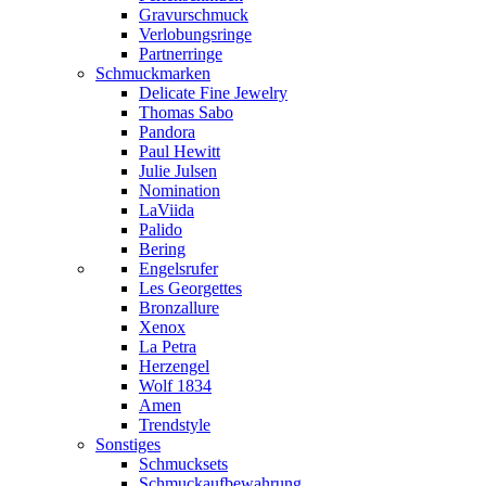
Gravurschmuck
Verlobungsringe
Partnerringe
Schmuckmarken
Delicate Fine Jewelry
Thomas Sabo
Pandora
Paul Hewitt
Julie Julsen
Nomination
LaViida
Palido
Bering
Engelsrufer
Les Georgettes
Bronzallure
Xenox
La Petra
Herzengel
Wolf 1834
Amen
Trendstyle
Sonstiges
Schmucksets
Schmuckaufbewahrung