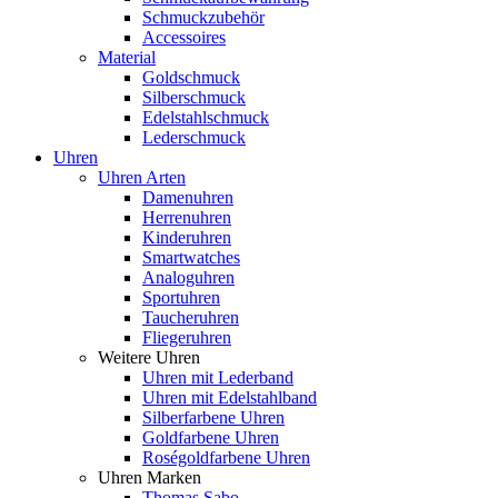
Schmuckzubehör
Accessoires
Material
Goldschmuck
Silberschmuck
Edelstahlschmuck
Lederschmuck
Uhren
Uhren Arten
Damenuhren
Herrenuhren
Kinderuhren
Smartwatches
Analoguhren
Sportuhren
Taucheruhren
Fliegeruhren
Weitere Uhren
Uhren mit Lederband
Uhren mit Edelstahlband
Silberfarbene Uhren
Goldfarbene Uhren
Roségoldfarbene Uhren
Uhren Marken
Thomas Sabo