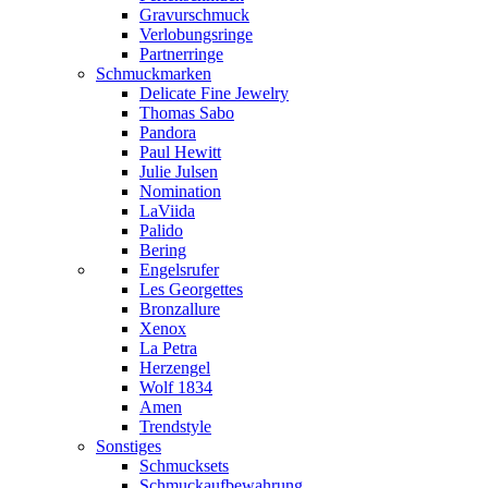
Gravurschmuck
Verlobungsringe
Partnerringe
Schmuckmarken
Delicate Fine Jewelry
Thomas Sabo
Pandora
Paul Hewitt
Julie Julsen
Nomination
LaViida
Palido
Bering
Engelsrufer
Les Georgettes
Bronzallure
Xenox
La Petra
Herzengel
Wolf 1834
Amen
Trendstyle
Sonstiges
Schmucksets
Schmuckaufbewahrung