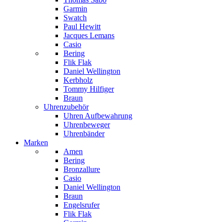
Garmin
Swatch
Paul Hewitt
Jacques Lemans
Casio
Bering
Flik Flak
Daniel Wellington
Kerbholz
Tommy Hilfiger
Braun
Uhrenzubehör
Uhren Aufbewahrung
Uhrenbeweger
Uhrenbänder
Marken
Amen
Bering
Bronzallure
Casio
Daniel Wellington
Braun
Engelsrufer
Flik Flak