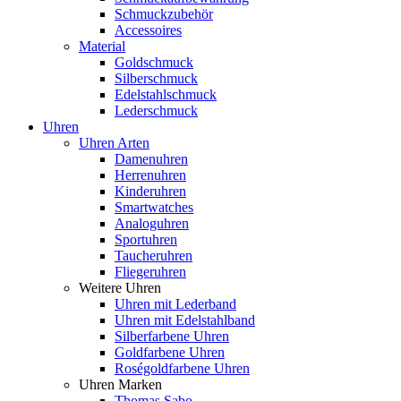
Schmuckzubehör
Accessoires
Material
Goldschmuck
Silberschmuck
Edelstahlschmuck
Lederschmuck
Uhren
Uhren Arten
Damenuhren
Herrenuhren
Kinderuhren
Smartwatches
Analoguhren
Sportuhren
Taucheruhren
Fliegeruhren
Weitere Uhren
Uhren mit Lederband
Uhren mit Edelstahlband
Silberfarbene Uhren
Goldfarbene Uhren
Roségoldfarbene Uhren
Uhren Marken
Thomas Sabo