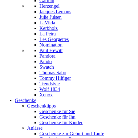
Garmin
Herzengel
Jacques Lemans
Julie Julsen
LaViida
Kerbholz
La Petra
Les Georgettes
Nomination
Paul Hewitt
Pandora
Palido
Swatch
Thomas Sabo
Tommy Hilfiger
Trendstyle
Wolf 1834
Xenox
Geschenke
Geschenktipps
Geschenke für Sie
Geschenke für Ihn
Geschenke für Kinder
Anlässe
Geschenke zur Geburt und Taufe