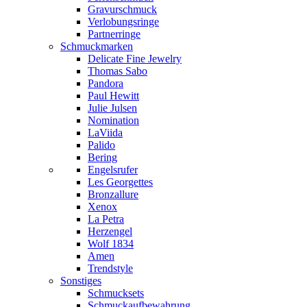
Gravurschmuck
Verlobungsringe
Partnerringe
Schmuckmarken
Delicate Fine Jewelry
Thomas Sabo
Pandora
Paul Hewitt
Julie Julsen
Nomination
LaViida
Palido
Bering
Engelsrufer
Les Georgettes
Bronzallure
Xenox
La Petra
Herzengel
Wolf 1834
Amen
Trendstyle
Sonstiges
Schmucksets
Schmuckaufbewahrung