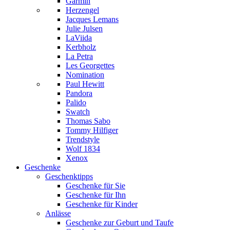
Garmin
Herzengel
Jacques Lemans
Julie Julsen
LaViida
Kerbholz
La Petra
Les Georgettes
Nomination
Paul Hewitt
Pandora
Palido
Swatch
Thomas Sabo
Tommy Hilfiger
Trendstyle
Wolf 1834
Xenox
Geschenke
Geschenktipps
Geschenke für Sie
Geschenke für Ihn
Geschenke für Kinder
Anlässe
Geschenke zur Geburt und Taufe