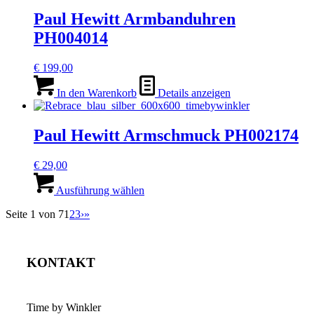
Paul Hewitt Armbanduhren
PH004014
€
199,00
In den Warenkorb
Details anzeigen
Paul Hewitt Armschmuck PH002174
€
29,00
Dieses
Produkt
Ausführung wählen
weist
Seite 1 von 7
1
2
3
›
»
mehrere
Varianten
auf.
Die
KONTAKT
Optionen
können
auf
der
Time by Winkler