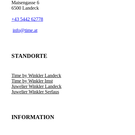
Produktseite
Maisengasse 6
gewählt
6500 Landeck
werden
+43 5442 62778
­info@time.at
STANDORTE
Time by Winkler Landeck
Time by Winkler Imst
Juwelier Winkler Landeck
Juwelier Winkler Serfaus
INFORMATION