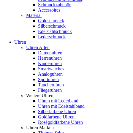
Schmuckzubehör
Accessoires
Material
Goldschmuck
Silberschmuck
Edelstahlschmuck
Lederschmuck
Uhren
Uhren Arten
Damenuhren
Herrenuhren
Kinderuhren
Smartwatches
Analoguhren
Sportuhren
Taucheruhren
Fliegeruhren
Weitere Uhren
Uhren mit Lederband
Uhren mit Edelstahlband
Silberfarbene Uhren
Goldfarbene Uhren
Roségoldfarbene Uhren
Uhren Marken
Thomas Sabo