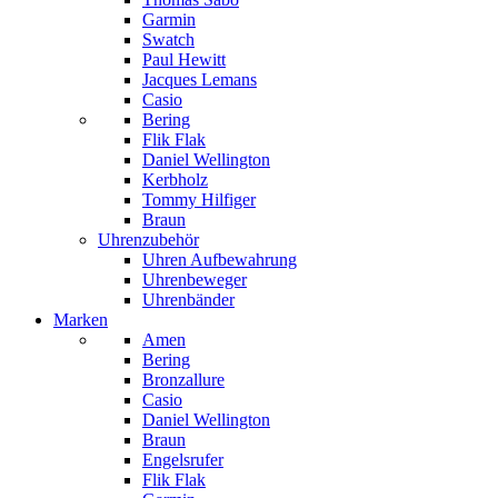
Garmin
Swatch
Paul Hewitt
Jacques Lemans
Casio
Bering
Flik Flak
Daniel Wellington
Kerbholz
Tommy Hilfiger
Braun
Uhrenzubehör
Uhren Aufbewahrung
Uhrenbeweger
Uhrenbänder
Marken
Amen
Bering
Bronzallure
Casio
Daniel Wellington
Braun
Engelsrufer
Flik Flak