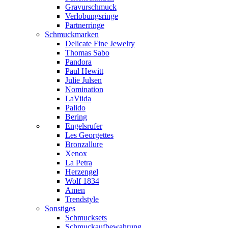
Gravurschmuck
Verlobungsringe
Partnerringe
Schmuckmarken
Delicate Fine Jewelry
Thomas Sabo
Pandora
Paul Hewitt
Julie Julsen
Nomination
LaViida
Palido
Bering
Engelsrufer
Les Georgettes
Bronzallure
Xenox
La Petra
Herzengel
Wolf 1834
Amen
Trendstyle
Sonstiges
Schmucksets
Schmuckaufbewahrung