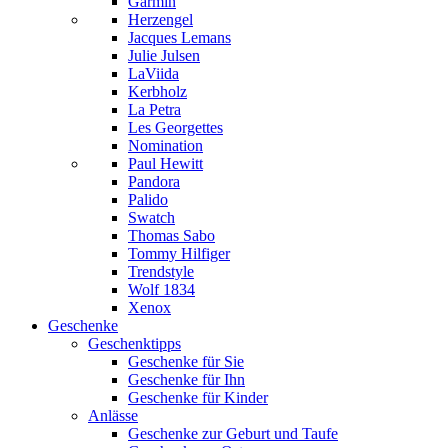
Garmin
Herzengel
Jacques Lemans
Julie Julsen
LaViida
Kerbholz
La Petra
Les Georgettes
Nomination
Paul Hewitt
Pandora
Palido
Swatch
Thomas Sabo
Tommy Hilfiger
Trendstyle
Wolf 1834
Xenox
Geschenke
Geschenktipps
Geschenke für Sie
Geschenke für Ihn
Geschenke für Kinder
Anlässe
Geschenke zur Geburt und Taufe