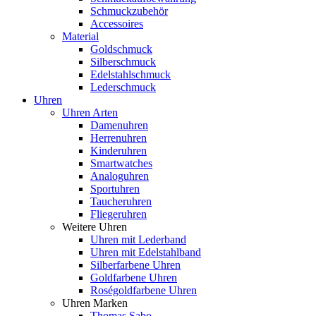
Schmuckzubehör
Accessoires
Material
Goldschmuck
Silberschmuck
Edelstahlschmuck
Lederschmuck
Uhren
Uhren Arten
Damenuhren
Herrenuhren
Kinderuhren
Smartwatches
Analoguhren
Sportuhren
Taucheruhren
Fliegeruhren
Weitere Uhren
Uhren mit Lederband
Uhren mit Edelstahlband
Silberfarbene Uhren
Goldfarbene Uhren
Roségoldfarbene Uhren
Uhren Marken
Thomas Sabo