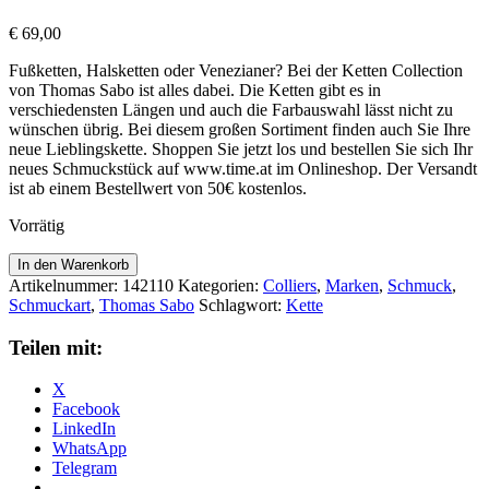
€
69,00
Fußketten, Halsketten oder Venezianer? Bei der Ketten Collection
von Thomas Sabo ist alles dabei. Die Ketten gibt es in
verschiedensten Längen und auch die Farbauswahl lässt nicht zu
wünschen übrig. Bei diesem großen Sortiment finden auch Sie Ihre
neue Lieblingskette. Shoppen Sie jetzt los und bestellen Sie sich Ihr
neues Schmuckstück auf www.time.at im Onlineshop. Der Versandt
ist ab einem Bestellwert von 50€ kostenlos.
Vorrätig
Thomas
In den Warenkorb
Sabo
Artikelnummer:
142110
Kategorien:
Colliers
,
Marken
,
Schmuck
,
Kette
Schmuckart
,
Thomas Sabo
Schlagwort:
Kette
KE2102-
051-
Teilen mit:
14
Menge
X
Facebook
LinkedIn
WhatsApp
Telegram