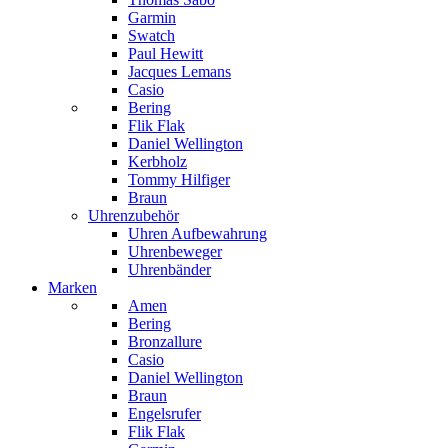
Garmin
Swatch
Paul Hewitt
Jacques Lemans
Casio
Bering
Flik Flak
Daniel Wellington
Kerbholz
Tommy Hilfiger
Braun
Uhrenzubehör
Uhren Aufbewahrung
Uhrenbeweger
Uhrenbänder
Marken
Amen
Bering
Bronzallure
Casio
Daniel Wellington
Braun
Engelsrufer
Flik Flak