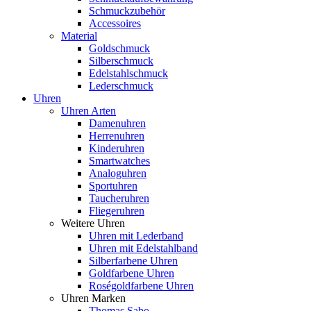
Schmuckzubehör
Accessoires
Material
Goldschmuck
Silberschmuck
Edelstahlschmuck
Lederschmuck
Uhren
Uhren Arten
Damenuhren
Herrenuhren
Kinderuhren
Smartwatches
Analoguhren
Sportuhren
Taucheruhren
Fliegeruhren
Weitere Uhren
Uhren mit Lederband
Uhren mit Edelstahlband
Silberfarbene Uhren
Goldfarbene Uhren
Roségoldfarbene Uhren
Uhren Marken
Thomas Sabo