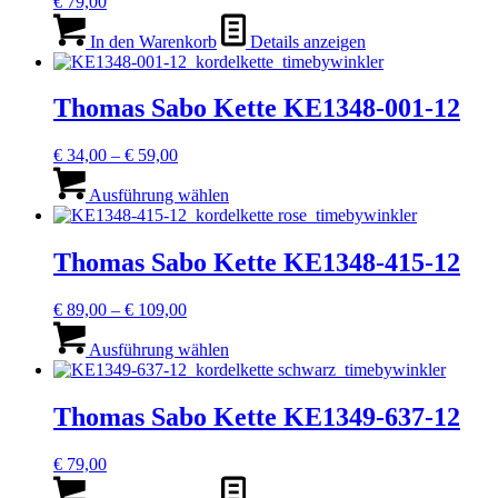
€
79,00
Optionen
können
In den Warenkorb
Details anzeigen
auf
der
Produktseite
Thomas Sabo Kette KE1348-001-12
gewählt
werden
Preisspanne:
€
34,00
–
€
59,00
€ 34,00
Dieses
bis
Produkt
Ausführung wählen
€ 59,00
weist
mehrere
Varianten
Thomas Sabo Kette KE1348-415-12
auf.
Die
Preisspanne:
€
89,00
–
€
109,00
Optionen
€ 89,00
Dieses
können
bis
Produkt
Ausführung wählen
auf
€ 109,00
weist
der
mehrere
Produktseite
Varianten
Thomas Sabo Kette KE1349-637-12
gewählt
auf.
werden
Die
€
79,00
Optionen
können