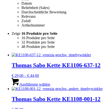
Datum
Beliebtheit (Sales)
Durchschnittliche Bewertung
Relevanz
Zufall
Artikelnummer
Zeige
16 Produkte pro Seite
16 Produkte pro Seite
32 Produkte pro Seite
48 Produkte pro Seite
Thomas Sabo Kette KE1106-637-12
Preisspanne:
€
29,00
–
€
44,00
€ 29,00
Dieses
bis
Produkt
Ausführung wählen
€ 44,00
weist
mehrere
Varianten
Thomas Sabo Kette KE1108-001-12
auf.
Die