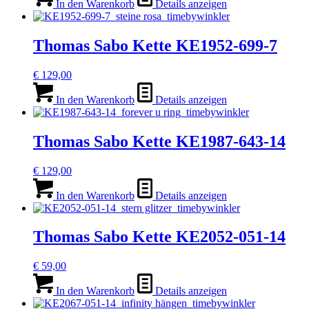
In den Warenkorb
Details anzeigen
auf
der
Produktseite
Thomas Sabo Kette KE1952-699-7
gewählt
werden
€
129,00
In den Warenkorb
Details anzeigen
Thomas Sabo Kette KE1987-643-14
€
129,00
In den Warenkorb
Details anzeigen
Thomas Sabo Kette KE2052-051-14
€
59,00
In den Warenkorb
Details anzeigen