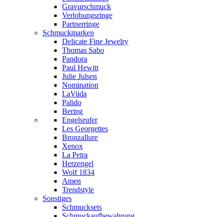
Gravurschmuck
Verlobungsringe
Partnerringe
Schmuckmarken
Delicate Fine Jewelry
Thomas Sabo
Pandora
Paul Hewitt
Julie Julsen
Nomination
LaViida
Palido
Bering
Engelsrufer
Les Georgettes
Bronzallure
Xenox
La Petra
Herzengel
Wolf 1834
Amen
Trendstyle
Sonstiges
Schmucksets
Schmuckaufbewahrung