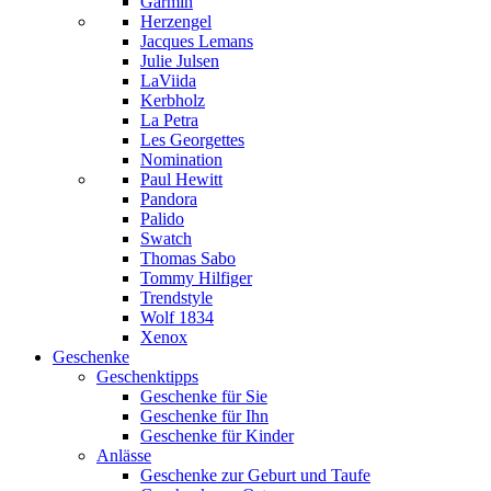
Garmin
Herzengel
Jacques Lemans
Julie Julsen
LaViida
Kerbholz
La Petra
Les Georgettes
Nomination
Paul Hewitt
Pandora
Palido
Swatch
Thomas Sabo
Tommy Hilfiger
Trendstyle
Wolf 1834
Xenox
Geschenke
Geschenktipps
Geschenke für Sie
Geschenke für Ihn
Geschenke für Kinder
Anlässe
Geschenke zur Geburt und Taufe