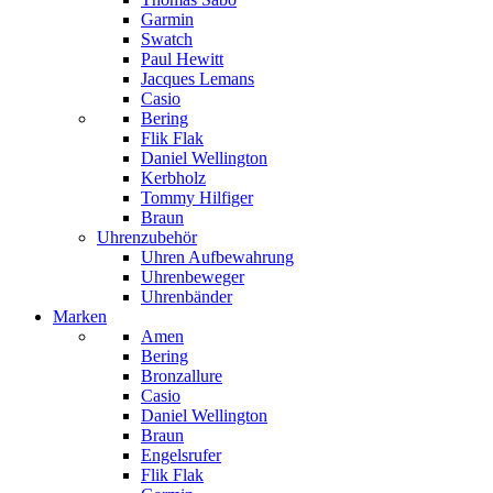
Garmin
Swatch
Paul Hewitt
Jacques Lemans
Casio
Bering
Flik Flak
Daniel Wellington
Kerbholz
Tommy Hilfiger
Braun
Uhrenzubehör
Uhren Aufbewahrung
Uhrenbeweger
Uhrenbänder
Marken
Amen
Bering
Bronzallure
Casio
Daniel Wellington
Braun
Engelsrufer
Flik Flak