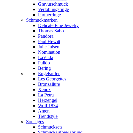
Gravurschmuck
Verlobungsringe
Partnerringe
Schmuckmarken
Delicate Fine Jewelry
Thomas Sabo
Pandora
Paul Hewitt
Julie Julsen
Nomination
LaViida
Palido
Bering
Engelsrufer
Les Georgettes
Bronzallure
Xenox
La Petra
Herzengel
Wolf 1834
Amen
Trendstyle
Sonstiges
Schmucksets
Schmuckaufbewahrung