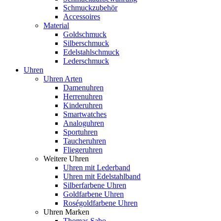
Schmuckzubehör
Accessoires
Material
Goldschmuck
Silberschmuck
Edelstahlschmuck
Lederschmuck
Uhren
Uhren Arten
Damenuhren
Herrenuhren
Kinderuhren
Smartwatches
Analoguhren
Sportuhren
Taucheruhren
Fliegeruhren
Weitere Uhren
Uhren mit Lederband
Uhren mit Edelstahlband
Silberfarbene Uhren
Goldfarbene Uhren
Roségoldfarbene Uhren
Uhren Marken
Thomas Sabo