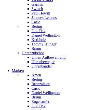
Garmin
Swatch
Paul Hewitt
Jacques Lemans
Casio
Bering
Flik Flak
Daniel Wellington
Kerbholz
Tommy Hilfiger
Braun
Uhrenzubehör
Uhren Aufbewahrung
Uhrenbeweger
Uhrenbänder
Marken
Amen
Bering
Bronzallure
Casio
Daniel Wellington
Braun
Engelsrufer
Flik Flak