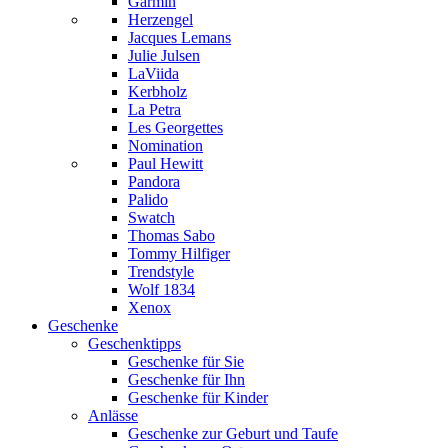
Garmin
Herzengel
Jacques Lemans
Julie Julsen
LaViida
Kerbholz
La Petra
Les Georgettes
Nomination
Paul Hewitt
Pandora
Palido
Swatch
Thomas Sabo
Tommy Hilfiger
Trendstyle
Wolf 1834
Xenox
Geschenke
Geschenktipps
Geschenke für Sie
Geschenke für Ihn
Geschenke für Kinder
Anlässe
Geschenke zur Geburt und Taufe