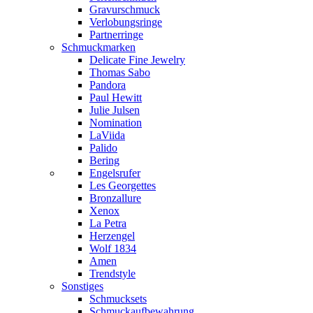
Gravurschmuck
Verlobungsringe
Partnerringe
Schmuckmarken
Delicate Fine Jewelry
Thomas Sabo
Pandora
Paul Hewitt
Julie Julsen
Nomination
LaViida
Palido
Bering
Engelsrufer
Les Georgettes
Bronzallure
Xenox
La Petra
Herzengel
Wolf 1834
Amen
Trendstyle
Sonstiges
Schmucksets
Schmuckaufbewahrung