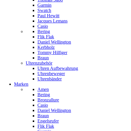
Garmin
Swatch
Paul Hewitt
Jacques Lemans
Casio
Bering
Flik Flak
Daniel Wellington
Kerbholz
Tommy Hilfiger
Braun
Uhrenzubehör
Uhren Aufbewahrung
Uhrenbeweger
Uhrenbänder
Marken
Amen
Bering
Bronzallure
Casio
Daniel Wellington
Braun
Engelsrufer
Flik Flak