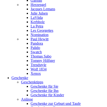
Garmin
Herzengel
Jacques Lemans
Julie Julsen
LaViida
Kerbholz
La Petra
Les Georgettes
Nomination
Paul Hewitt
Pandora
Palido
Swatch
Thomas Sabo
Tommy Hilfiger
Trendstyle
Wolf 1834
Xenox
Geschenke
Geschenktipps
Geschenke für Sie
Geschenke für Ihn
Geschenke für Kinder
Anlässe
Geschenke zur Geburt und Taufe