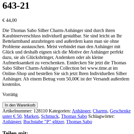
643-21
€
44,00
Die Thomas Sabo Silber Charm-Anhänger sind durch ihren
Karabinerverschluss individuell gestaltbar. Sie sind leicht an Ihr
Bettelarmband anzubringen und außerdem kann man sie ohne
Probleme austauschen. Meist verbindet man den Anhänger mit
Glück und deshalb eignen sich die Motive der Anhänger perfekt
dazu, sie als Glücksbringer, Andenken oder als kleine
Aufmerksamkeit zu verschenken. Entdecken Sie jetzt die Thomas
Sabo Silber Charm-Anhänger Collection bei www.time.at im
Online-Shop und bestellen Sie sich jetzt Ihren Individuellen Silber
Anhänger. Ab einem Betrag vom 50,00€ ist der Versandt außerdem
kostenlos.
Vorrätig
Thomas
In den Warenkorb
Sabo
Artikelnummer:
128110
Kategorien:
Anhänger
,
Charms
,
Geschenke
Anhänger
unter € 50
,
Marken
,
Schmuck
,
Thomas Sabo
Schlagwörter:
Buchstabe
Anhänger
,
Buchstabe "P" glitzer
,
Thomas Sabo
"P"
Glitzer
Teilen mit: