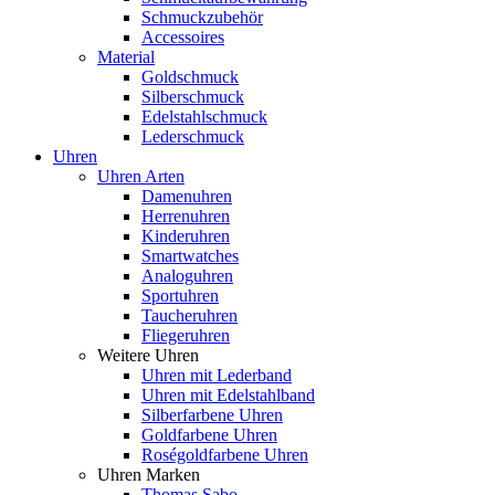
Schmuckzubehör
Accessoires
Material
Goldschmuck
Silberschmuck
Edelstahlschmuck
Lederschmuck
Uhren
Uhren Arten
Damenuhren
Herrenuhren
Kinderuhren
Smartwatches
Analoguhren
Sportuhren
Taucheruhren
Fliegeruhren
Weitere Uhren
Uhren mit Lederband
Uhren mit Edelstahlband
Silberfarbene Uhren
Goldfarbene Uhren
Roségoldfarbene Uhren
Uhren Marken
Thomas Sabo