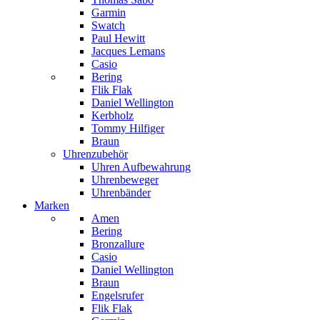
Garmin
Swatch
Paul Hewitt
Jacques Lemans
Casio
Bering
Flik Flak
Daniel Wellington
Kerbholz
Tommy Hilfiger
Braun
Uhrenzubehör
Uhren Aufbewahrung
Uhrenbeweger
Uhrenbänder
Marken
Amen
Bering
Bronzallure
Casio
Daniel Wellington
Braun
Engelsrufer
Flik Flak