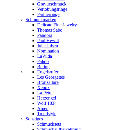
Gravurschmuck
Verlobungsringe
Partnerringe
Schmuckmarken
Delicate Fine Jewelry
Thomas Sabo
Pandora
Paul Hewitt
Julie Julsen
Nomination
LaViida
Palido
Bering
Engelsrufer
Les Georgettes
Bronzallure
Xenox
La Petra
Herzengel
Wolf 1834
Amen
Trendstyle
Sonstiges
Schmucksets
Schmuckaufbewahrung