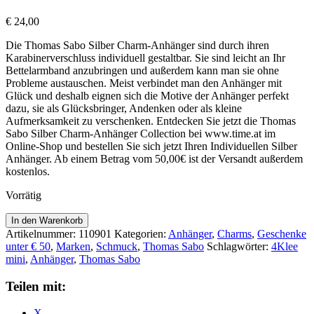
€
24,00
Die Thomas Sabo Silber Charm-Anhänger sind durch ihren
Karabinerverschluss individuell gestaltbar. Sie sind leicht an Ihr
Bettelarmband anzubringen und außerdem kann man sie ohne
Probleme austauschen. Meist verbindet man den Anhänger mit
Glück und deshalb eignen sich die Motive der Anhänger perfekt
dazu, sie als Glücksbringer, Andenken oder als kleine
Aufmerksamkeit zu verschenken. Entdecken Sie jetzt die Thomas
Sabo Silber Charm-Anhänger Collection bei www.time.at im
Online-Shop und bestellen Sie sich jetzt Ihren Individuellen Silber
Anhänger. Ab einem Betrag vom 50,00€ ist der Versandt außerdem
kostenlos.
Vorrätig
Thomas
In den Warenkorb
Sabo
Artikelnummer:
110901
Kategorien:
Anhänger
,
Charms
,
Geschenke
Anhänger
unter € 50
,
Marken
,
Schmuck
,
Thomas Sabo
Schlagwörter:
4Klee
4Klee
mini
,
Anhänger
,
Thomas Sabo
mini
0884-
Teilen mit:
001-
12
X