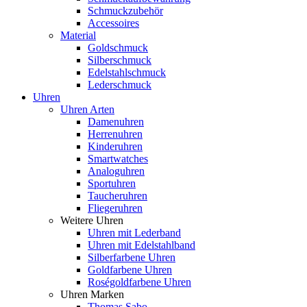
Schmuckzubehör
Accessoires
Material
Goldschmuck
Silberschmuck
Edelstahlschmuck
Lederschmuck
Uhren
Uhren Arten
Damenuhren
Herrenuhren
Kinderuhren
Smartwatches
Analoguhren
Sportuhren
Taucheruhren
Fliegeruhren
Weitere Uhren
Uhren mit Lederband
Uhren mit Edelstahlband
Silberfarbene Uhren
Goldfarbene Uhren
Roségoldfarbene Uhren
Uhren Marken
Thomas Sabo