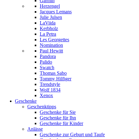
Garmin
Herzengel
Jacques Lemans
Julie Julsen
LaViida
Kerbholz
La Petra
Les Georgettes
Nomination
Paul Hewitt
Pandora
Palido
Swatch
Thomas Sabo
Tommy Hilfiger
Trendstyle
Wolf 1834
Xenox
Geschenke
Geschenktipps
Geschenke für Sie
Geschenke für Ihn
Geschenke für Kinder
Anlässe
Geschenke zur Geburt und Taufe