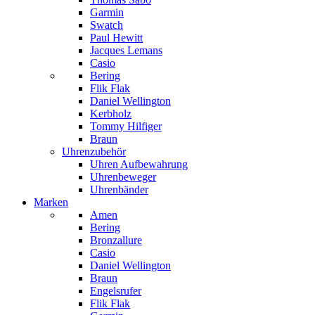
Garmin
Swatch
Paul Hewitt
Jacques Lemans
Casio
Bering
Flik Flak
Daniel Wellington
Kerbholz
Tommy Hilfiger
Braun
Uhrenzubehör
Uhren Aufbewahrung
Uhrenbeweger
Uhrenbänder
Marken
Amen
Bering
Bronzallure
Casio
Daniel Wellington
Braun
Engelsrufer
Flik Flak