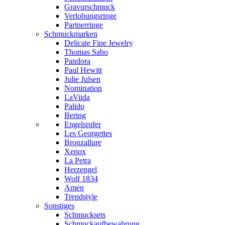
Gravurschmuck
Verlobungsringe
Partnerringe
Schmuckmarken
Delicate Fine Jewelry
Thomas Sabo
Pandora
Paul Hewitt
Julie Julsen
Nomination
LaViida
Palido
Bering
Engelsrufer
Les Georgettes
Bronzallure
Xenox
La Petra
Herzengel
Wolf 1834
Amen
Trendstyle
Sonstiges
Schmucksets
Schmuckaufbewahrung