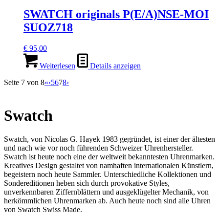
SWATCH originals P(E/A)NSE-MOI
SUOZ718
€
95,00
Weiterlesen
Details anzeigen
Seite 7 von 8
«
‹
5
6
7
8
›
Swatch
Swatch, von Nicolas G. Hayek 1983 gegründet, ist einer der ältesten
und nach wie vor noch führenden Schweizer Uhrenhersteller.
Swatch ist heute noch eine der weltweit bekanntesten Uhrenmarken.
Kreatives Design gestaltet von namhaften internationalen Künstlern,
begeistern noch heute Sammler. Unterschiedliche Kollektionen und
Sondereditionen heben sich durch provokative Styles,
unverkennbaren Ziffernblättern und ausgeklügelter Mechanik, von
herkömmlichen Uhrenmarken ab. Auch heute noch sind alle Uhren
von Swatch Swiss Made.