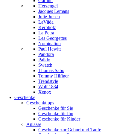
Garmin
Herzengel
Jacques Lemans
Julie Julsen
LaViida
Kerbholz
La Petra
Les Georgettes
Nomination
Paul Hewitt
Pandora
Palido
Swatch
Thomas Sabo
Tommy Hilfiger
Trendstyle
Wolf 1834
Xenox
Geschenke
Geschenktipps
Geschenke für Sie
Geschenke für Ihn
Geschenke für Kinder
Anlässe
Geschenke zur Geburt und Taufe