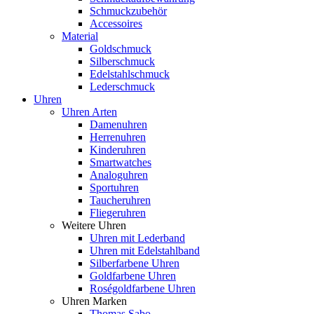
Schmuckzubehör
Accessoires
Material
Goldschmuck
Silberschmuck
Edelstahlschmuck
Lederschmuck
Uhren
Uhren Arten
Damenuhren
Herrenuhren
Kinderuhren
Smartwatches
Analoguhren
Sportuhren
Taucheruhren
Fliegeruhren
Weitere Uhren
Uhren mit Lederband
Uhren mit Edelstahlband
Silberfarbene Uhren
Goldfarbene Uhren
Roségoldfarbene Uhren
Uhren Marken
Thomas Sabo