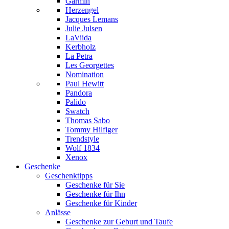
Garmin
Herzengel
Jacques Lemans
Julie Julsen
LaViida
Kerbholz
La Petra
Les Georgettes
Nomination
Paul Hewitt
Pandora
Palido
Swatch
Thomas Sabo
Tommy Hilfiger
Trendstyle
Wolf 1834
Xenox
Geschenke
Geschenktipps
Geschenke für Sie
Geschenke für Ihn
Geschenke für Kinder
Anlässe
Geschenke zur Geburt und Taufe