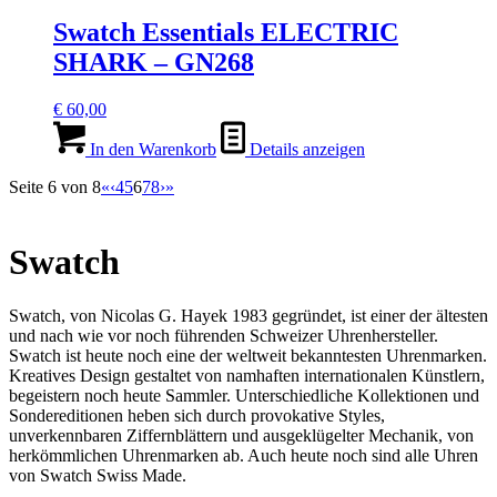
Swatch Essentials ELECTRIC
SHARK – GN268
€
60,00
In den Warenkorb
Details anzeigen
Seite 6 von 8
«
‹
4
5
6
7
8
›
»
Swatch
Swatch, von Nicolas G. Hayek 1983 gegründet, ist einer der ältesten
und nach wie vor noch führenden Schweizer Uhrenhersteller.
Swatch ist heute noch eine der weltweit bekanntesten Uhrenmarken.
Kreatives Design gestaltet von namhaften internationalen Künstlern,
begeistern noch heute Sammler. Unterschiedliche Kollektionen und
Sondereditionen heben sich durch provokative Styles,
unverkennbaren Ziffernblättern und ausgeklügelter Mechanik, von
herkömmlichen Uhrenmarken ab. Auch heute noch sind alle Uhren
von Swatch Swiss Made.