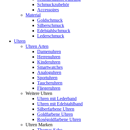
Schmuckzubehör
Accessoires
Material
Goldschmuck
Silberschmuck
Edelstahlschmuck
Lederschmuck
Uhren
Uhren Arten
Damenuhren
Herrenuhren
Kinderuhren
Smartwatches
Analoguhren
Sportuhren
Taucheruhren
Fliegeruhren
Weitere Uhren
Uhren mit Lederband
Uhren mit Edelstahlband
Silberfarbene Uhren
Goldfarbene Uhren
Roségoldfarbene Uhren
Uhren Marken
Thomas Sabo