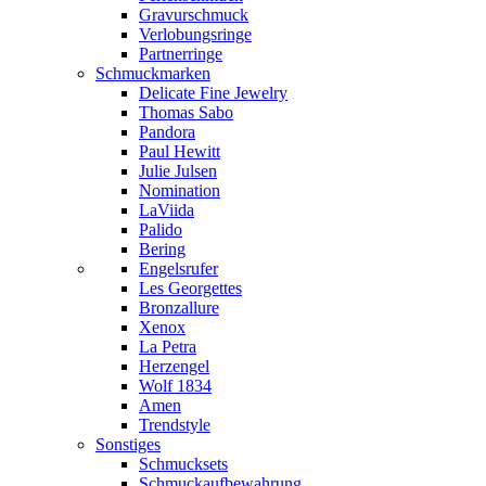
Gravurschmuck
Verlobungsringe
Partnerringe
Schmuckmarken
Delicate Fine Jewelry
Thomas Sabo
Pandora
Paul Hewitt
Julie Julsen
Nomination
LaViida
Palido
Bering
Engelsrufer
Les Georgettes
Bronzallure
Xenox
La Petra
Herzengel
Wolf 1834
Amen
Trendstyle
Sonstiges
Schmucksets
Schmuckaufbewahrung