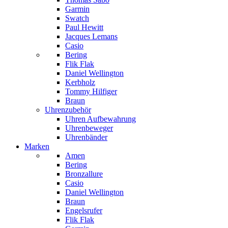
Garmin
Swatch
Paul Hewitt
Jacques Lemans
Casio
Bering
Flik Flak
Daniel Wellington
Kerbholz
Tommy Hilfiger
Braun
Uhrenzubehör
Uhren Aufbewahrung
Uhrenbeweger
Uhrenbänder
Marken
Amen
Bering
Bronzallure
Casio
Daniel Wellington
Braun
Engelsrufer
Flik Flak