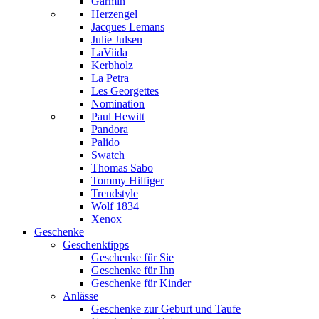
Garmin
Herzengel
Jacques Lemans
Julie Julsen
LaViida
Kerbholz
La Petra
Les Georgettes
Nomination
Paul Hewitt
Pandora
Palido
Swatch
Thomas Sabo
Tommy Hilfiger
Trendstyle
Wolf 1834
Xenox
Geschenke
Geschenktipps
Geschenke für Sie
Geschenke für Ihn
Geschenke für Kinder
Anlässe
Geschenke zur Geburt und Taufe