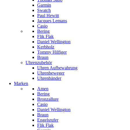
Garmin
Swatch
Paul Hewitt
Jacques Lemans
Casio
Bering
Flik Flak
Daniel Wellington
Kerbholz
Tommy Hilfiger
Braun
Uhrenzubehör
Uhren Aufbewahrung
Uhrenbeweger
Uhrenbänder
Marken
Amen
Bering
Bronzallure
Casio
Daniel Wellington
Braun
Engelsrufer
Flik Flak