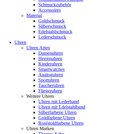
Schmuckzubehör
Accessoires
Material
Goldschmuck
Silberschmuck
Edelstahlschmuck
Lederschmuck
Uhren
Uhren Arten
Damenuhren
Herrenuhren
Kinderuhren
Smartwatches
Analoguhren
Sportuhren
Taucheruhren
Fliegeruhren
Weitere Uhren
Uhren mit Lederband
Uhren mit Edelstahlband
Silberfarbene Uhren
Goldfarbene Uhren
Roségoldfarbene Uhren
Uhren Marken
Thomas Sabo