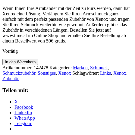
Wenn Ihnen Ihre Armbänder mit der Zeit zu kurz werden, dann hat
Xenox eine Lösung. Verlängern Sie Ihren Armschmuck ganz
einfach mit dem perfekt passenden Zubehör von Xenox und tragen
Sie Ihren Schmuck weiterhin wie gewohnt. Außerdem gibt es das
Zubehör in verschiedenen Längen. Bestellen Sie jetzt auf
www.time.at im Online Shop und erhalten Sie Ihre Bestellung ab
einem Bestellwert von 50€ gratis.
Vorrätig
Xenox
In den Warenkorb
Zubehör
Artikelnummer:
142478
Kategorien:
Marken
,
Schmuck
,
XC1320G
Schmuckzubehör
,
Sonstiges
,
Xenox
Schlagwörter:
Links
,
Xenox
,
Menge
Zubehör
Teilen mit:
X
Facebook
LinkedIn
WhatsApp
Telegram