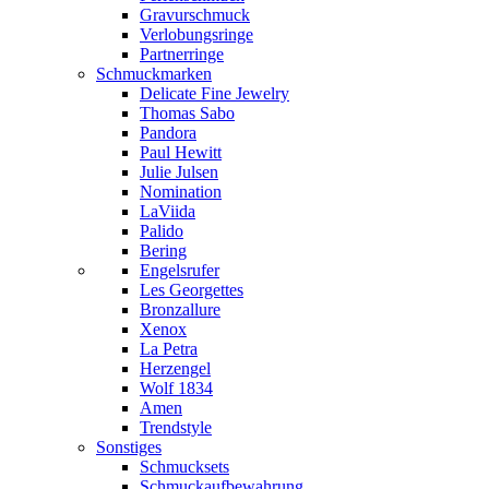
Gravurschmuck
Verlobungsringe
Partnerringe
Schmuckmarken
Delicate Fine Jewelry
Thomas Sabo
Pandora
Paul Hewitt
Julie Julsen
Nomination
LaViida
Palido
Bering
Engelsrufer
Les Georgettes
Bronzallure
Xenox
La Petra
Herzengel
Wolf 1834
Amen
Trendstyle
Sonstiges
Schmucksets
Schmuckaufbewahrung