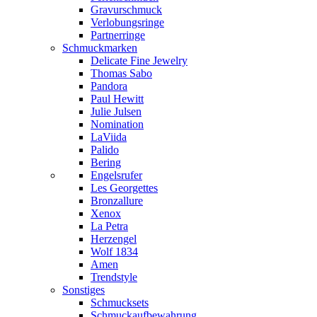
Gravurschmuck
Verlobungsringe
Partnerringe
Schmuckmarken
Delicate Fine Jewelry
Thomas Sabo
Pandora
Paul Hewitt
Julie Julsen
Nomination
LaViida
Palido
Bering
Engelsrufer
Les Georgettes
Bronzallure
Xenox
La Petra
Herzengel
Wolf 1834
Amen
Trendstyle
Sonstiges
Schmucksets
Schmuckaufbewahrung