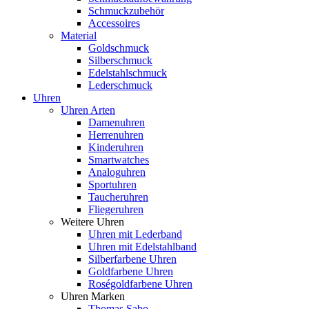
Schmuckzubehör
Accessoires
Material
Goldschmuck
Silberschmuck
Edelstahlschmuck
Lederschmuck
Uhren
Uhren Arten
Damenuhren
Herrenuhren
Kinderuhren
Smartwatches
Analoguhren
Sportuhren
Taucheruhren
Fliegeruhren
Weitere Uhren
Uhren mit Lederband
Uhren mit Edelstahlband
Silberfarbene Uhren
Goldfarbene Uhren
Roségoldfarbene Uhren
Uhren Marken
Thomas Sabo