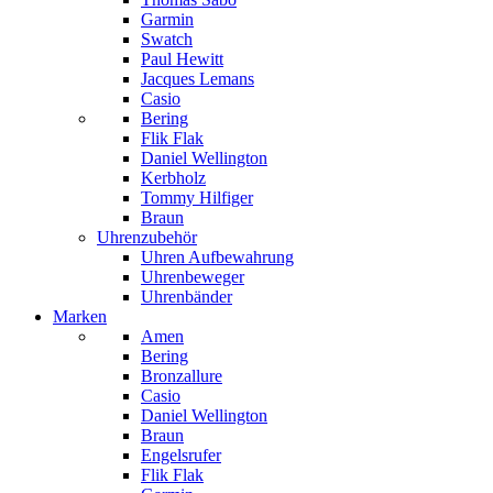
Garmin
Swatch
Paul Hewitt
Jacques Lemans
Casio
Bering
Flik Flak
Daniel Wellington
Kerbholz
Tommy Hilfiger
Braun
Uhrenzubehör
Uhren Aufbewahrung
Uhrenbeweger
Uhrenbänder
Marken
Amen
Bering
Bronzallure
Casio
Daniel Wellington
Braun
Engelsrufer
Flik Flak