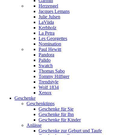
Garmin
Herzengel
Jacques Lemans
Julie Julsen
LaViida
Kerbholz
La Petra
Les Georgettes
Nomination
Paul Hewitt
Pandora
Palido
Swatch
Thomas Sabo
Tommy Hilfiger
Trendstyle
Wolf 1834
Xenox
Geschenke
Geschenktipps
Geschenke für Sie
Geschenke für Ihn
Geschenke für Kinder
Anlässe
Geschenke zur Geburt und Taufe