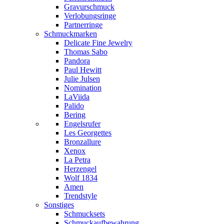
Gravurschmuck
Verlobungsringe
Partnerringe
Schmuckmarken
Delicate Fine Jewelry
Thomas Sabo
Pandora
Paul Hewitt
Julie Julsen
Nomination
LaViida
Palido
Bering
Engelsrufer
Les Georgettes
Bronzallure
Xenox
La Petra
Herzengel
Wolf 1834
Amen
Trendstyle
Sonstiges
Schmucksets
Schmuckaufbewahrung