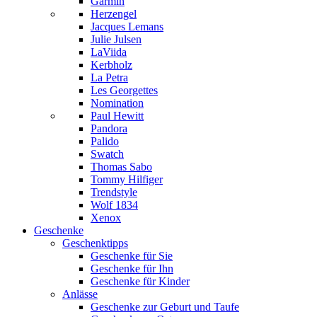
Garmin
Herzengel
Jacques Lemans
Julie Julsen
LaViida
Kerbholz
La Petra
Les Georgettes
Nomination
Paul Hewitt
Pandora
Palido
Swatch
Thomas Sabo
Tommy Hilfiger
Trendstyle
Wolf 1834
Xenox
Geschenke
Geschenktipps
Geschenke für Sie
Geschenke für Ihn
Geschenke für Kinder
Anlässe
Geschenke zur Geburt und Taufe