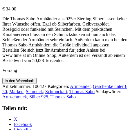
€
34,00
Die Thomas Sabo Armbänder aus 925er Sterling Silber lassen keine
Ihrer Wünsche offen. Egal ob Silberfarben, Gelbvergoldet,
Roségold oder funkelnd mit Steinchen. Mit dem praktischen
Karabinerverschluss an den Schmuckstücken ist nun auch das
Schließen der Armbänder sehr einfach. Außerdem kann man bei den
Thomas Sabo Armbändern die Größe individuell anpassen.
Bestellen Sie sich jetzt Ihr Armband für jeden Anlass bei
www.time.at im Online-Shop. Außerdem ist der Versandt ab einem
Bestellwert von 50,00€ kostenlos.
Vorrätig
Thomas
In den Warenkorb
Sabo
Artikelnummer:
106427
Kategorien:
Armbänder
,
Geschenke unter €
Armschmuck
50
,
Marken
,
Schmuck
,
Schmuckart
,
Thomas Sabo
Schlagwörter:
Si
Armschmuck
,
Silber 925
,
Thomas Sabo
Armband
S
Teilen mit:
X0041-
082-
X
14-
Facebook
S
LinkedIn