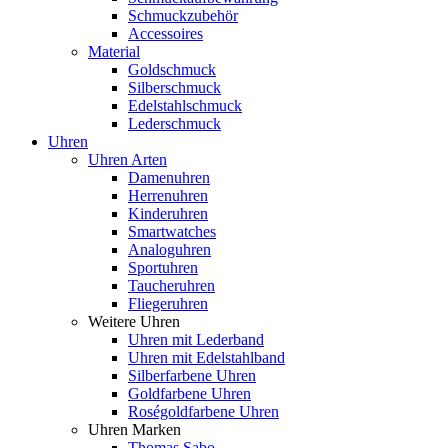
Schmuckzubehör
Accessoires
Material
Goldschmuck
Silberschmuck
Edelstahlschmuck
Lederschmuck
Uhren
Uhren Arten
Damenuhren
Herrenuhren
Kinderuhren
Smartwatches
Analoguhren
Sportuhren
Taucheruhren
Fliegeruhren
Weitere Uhren
Uhren mit Lederband
Uhren mit Edelstahlband
Silberfarbene Uhren
Goldfarbene Uhren
Roségoldfarbene Uhren
Uhren Marken
Thomas Sabo