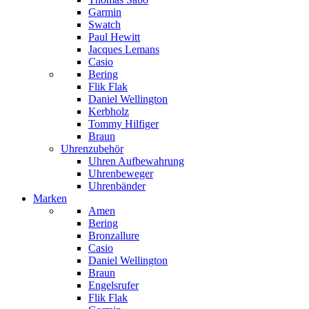
Garmin
Swatch
Paul Hewitt
Jacques Lemans
Casio
Bering
Flik Flak
Daniel Wellington
Kerbholz
Tommy Hilfiger
Braun
Uhrenzubehör
Uhren Aufbewahrung
Uhrenbeweger
Uhrenbänder
Marken
Amen
Bering
Bronzallure
Casio
Daniel Wellington
Braun
Engelsrufer
Flik Flak