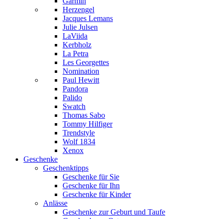
Garmin
Herzengel
Jacques Lemans
Julie Julsen
LaViida
Kerbholz
La Petra
Les Georgettes
Nomination
Paul Hewitt
Pandora
Palido
Swatch
Thomas Sabo
Tommy Hilfiger
Trendstyle
Wolf 1834
Xenox
Geschenke
Geschenktipps
Geschenke für Sie
Geschenke für Ihn
Geschenke für Kinder
Anlässe
Geschenke zur Geburt und Taufe