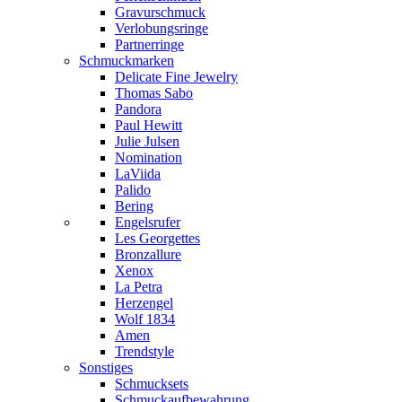
Gravurschmuck
Verlobungsringe
Partnerringe
Schmuckmarken
Delicate Fine Jewelry
Thomas Sabo
Pandora
Paul Hewitt
Julie Julsen
Nomination
LaViida
Palido
Bering
Engelsrufer
Les Georgettes
Bronzallure
Xenox
La Petra
Herzengel
Wolf 1834
Amen
Trendstyle
Sonstiges
Schmucksets
Schmuckaufbewahrung