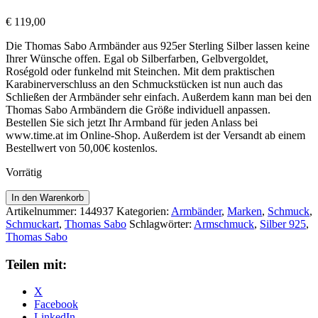
€
119,00
Die Thomas Sabo Armbänder aus 925er Sterling Silber lassen keine
Ihrer Wünsche offen. Egal ob Silberfarben, Gelbvergoldet,
Roségold oder funkelnd mit Steinchen. Mit dem praktischen
Karabinerverschluss an den Schmuckstücken ist nun auch das
Schließen der Armbänder sehr einfach. Außerdem kann man bei den
Thomas Sabo Armbändern die Größe individuell anpassen.
Bestellen Sie sich jetzt Ihr Armband für jeden Anlass bei
www.time.at im Online-Shop. Außerdem ist der Versandt ab einem
Bestellwert von 50,00€ kostenlos.
Vorrätig
Thomas
In den Warenkorb
Sabo
Artikelnummer:
144937
Kategorien:
Armbänder
,
Marken
,
Schmuck
,
Armschmuck
Schmuckart
,
Thomas Sabo
Schlagwörter:
Armschmuck
,
Silber 925
,
Armband
Thomas Sabo
A1982-
643-
Teilen mit:
14-
L19V
X
Menge
Facebook
LinkedIn