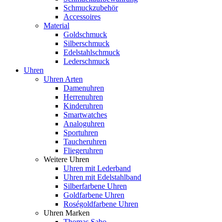
Schmuckzubehör
Accessoires
Material
Goldschmuck
Silberschmuck
Edelstahlschmuck
Lederschmuck
Uhren
Uhren Arten
Damenuhren
Herrenuhren
Kinderuhren
Smartwatches
Analoguhren
Sportuhren
Taucheruhren
Fliegeruhren
Weitere Uhren
Uhren mit Lederband
Uhren mit Edelstahlband
Silberfarbene Uhren
Goldfarbene Uhren
Roségoldfarbene Uhren
Uhren Marken
Thomas Sabo