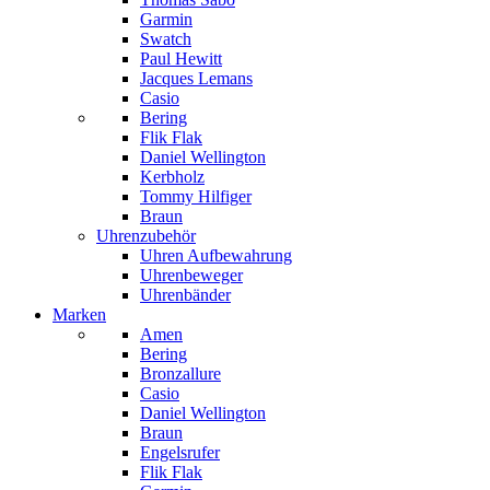
Garmin
Swatch
Paul Hewitt
Jacques Lemans
Casio
Bering
Flik Flak
Daniel Wellington
Kerbholz
Tommy Hilfiger
Braun
Uhrenzubehör
Uhren Aufbewahrung
Uhrenbeweger
Uhrenbänder
Marken
Amen
Bering
Bronzallure
Casio
Daniel Wellington
Braun
Engelsrufer
Flik Flak