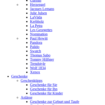
Garmin
Herzengel
Jacques Lemans
Julie Julsen
LaViida
Kerbholz
La Petra
Les Georgettes
Nomination
Paul Hewitt
Pandora
Palido
Swatch
Thomas Sabo
Tommy Hilfiger
Trendstyle
Wolf 1834
Xenox
Geschenke
Geschenktipps
Geschenke für Sie
Geschenke für Ihn
Geschenke für Kinder
Anlässe
Geschenke zur Geburt und Taufe