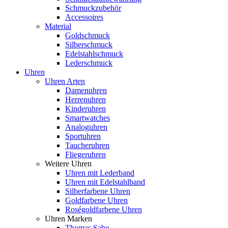
Schmuckzubehör
Accessoires
Material
Goldschmuck
Silberschmuck
Edelstahlschmuck
Lederschmuck
Uhren
Uhren Arten
Damenuhren
Herrenuhren
Kinderuhren
Smartwatches
Analoguhren
Sportuhren
Taucheruhren
Fliegeruhren
Weitere Uhren
Uhren mit Lederband
Uhren mit Edelstahlband
Silberfarbene Uhren
Goldfarbene Uhren
Roségoldfarbene Uhren
Uhren Marken
Thomas Sabo