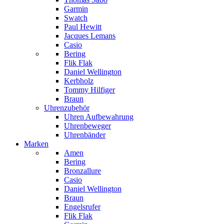
Garmin
Swatch
Paul Hewitt
Jacques Lemans
Casio
Bering
Flik Flak
Daniel Wellington
Kerbholz
Tommy Hilfiger
Braun
Uhrenzubehör
Uhren Aufbewahrung
Uhrenbeweger
Uhrenbänder
Marken
Amen
Bering
Bronzallure
Casio
Daniel Wellington
Braun
Engelsrufer
Flik Flak