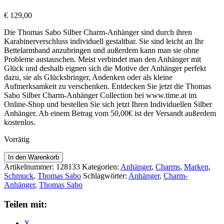
€
129,00
Die Thomas Sabo Silber Charm-Anhänger sind durch ihren
Karabinerverschluss individuell gestaltbar. Sie sind leicht an Ihr
Bettelarmband anzubringen und außerdem kann man sie ohne
Probleme austauschen. Meist verbindet man den Anhänger mit
Glück und deshalb eignen sich die Motive der Anhänger perfekt
dazu, sie als Glücksbringer, Andenken oder als kleine
Aufmerksamkeit zu verschenken. Entdecken Sie jetzt die Thomas
Sabo Silber Charm-Anhänger Collection bei www.time.at im
Online-Shop und bestellen Sie sich jetzt Ihren Individuellen Silber
Anhänger. Ab einem Betrag vom 50,00€ ist der Versandt außerdem
kostenlos.
Vorrätig
Thomas
In den Warenkorb
Sabo
Artikelnummer:
128133
Kategorien:
Anhänger
,
Charms
,
Marken
,
Anhänger
Schmuck
,
Thomas Sabo
Schlagwörter:
Anhänger
,
Charm-
Papagei
Anhänger
,
Thomas Sabo
Y0002-
691-
Teilen mit:
7
Menge
X