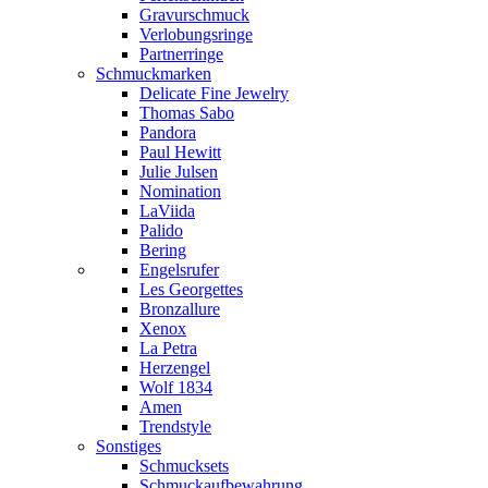
Gravurschmuck
Verlobungsringe
Partnerringe
Schmuckmarken
Delicate Fine Jewelry
Thomas Sabo
Pandora
Paul Hewitt
Julie Julsen
Nomination
LaViida
Palido
Bering
Engelsrufer
Les Georgettes
Bronzallure
Xenox
La Petra
Herzengel
Wolf 1834
Amen
Trendstyle
Sonstiges
Schmucksets
Schmuckaufbewahrung