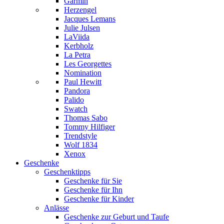
Garmin
Herzengel
Jacques Lemans
Julie Julsen
LaViida
Kerbholz
La Petra
Les Georgettes
Nomination
Paul Hewitt
Pandora
Palido
Swatch
Thomas Sabo
Tommy Hilfiger
Trendstyle
Wolf 1834
Xenox
Geschenke
Geschenktipps
Geschenke für Sie
Geschenke für Ihn
Geschenke für Kinder
Anlässe
Geschenke zur Geburt und Taufe