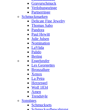
Gravurschmuck
Verlobungsringe
Partnerringe
Schmuckmarken
Delicate Fine Jewelry
Thomas Sabo
Pandora
Paul Hewitt
Julie Julsen
Nomination
LaViida
Palido
Bering
Engelsrufer
Les Georgettes
Bronzallure
Xenox
La Petra
Herzengel
Wolf 1834
Amen
Trendstyle
Sonstiges
Schmucksets
Schmuckaufbewahrung