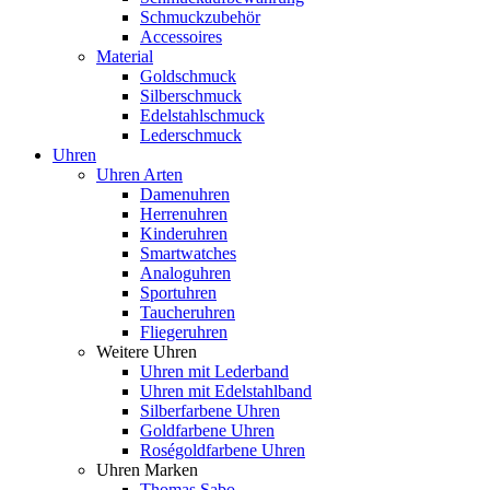
Schmuckzubehör
Accessoires
Material
Goldschmuck
Silberschmuck
Edelstahlschmuck
Lederschmuck
Uhren
Uhren Arten
Damenuhren
Herrenuhren
Kinderuhren
Smartwatches
Analoguhren
Sportuhren
Taucheruhren
Fliegeruhren
Weitere Uhren
Uhren mit Lederband
Uhren mit Edelstahlband
Silberfarbene Uhren
Goldfarbene Uhren
Roségoldfarbene Uhren
Uhren Marken
Thomas Sabo