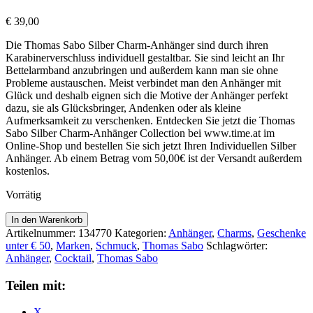
€
39,00
Die Thomas Sabo Silber Charm-Anhänger sind durch ihren
Karabinerverschluss individuell gestaltbar. Sie sind leicht an Ihr
Bettelarmband anzubringen und außerdem kann man sie ohne
Probleme austauschen. Meist verbindet man den Anhänger mit
Glück und deshalb eignen sich die Motive der Anhänger perfekt
dazu, sie als Glücksbringer, Andenken oder als kleine
Aufmerksamkeit zu verschenken. Entdecken Sie jetzt die Thomas
Sabo Silber Charm-Anhänger Collection bei www.time.at im
Online-Shop und bestellen Sie sich jetzt Ihren Individuellen Silber
Anhänger. Ab einem Betrag vom 50,00€ ist der Versandt außerdem
kostenlos.
Vorrätig
Thomas
In den Warenkorb
Sabo
Artikelnummer:
134770
Kategorien:
Anhänger
,
Charms
,
Geschenke
Anhänger
unter € 50
,
Marken
,
Schmuck
,
Thomas Sabo
Schlagwörter:
Cocktail
Anhänger
,
Cocktail
,
Thomas Sabo
1771-
995-
Teilen mit:
7
Menge
X