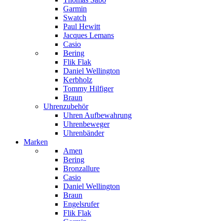
Garmin
Swatch
Paul Hewitt
Jacques Lemans
Casio
Bering
Flik Flak
Daniel Wellington
Kerbholz
Tommy Hilfiger
Braun
Uhrenzubehör
Uhren Aufbewahrung
Uhrenbeweger
Uhrenbänder
Marken
Amen
Bering
Bronzallure
Casio
Daniel Wellington
Braun
Engelsrufer
Flik Flak