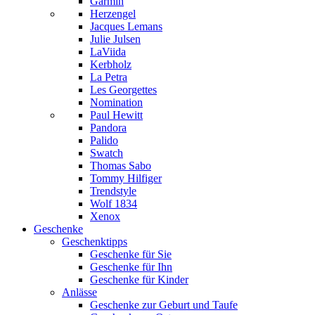
Garmin
Herzengel
Jacques Lemans
Julie Julsen
LaViida
Kerbholz
La Petra
Les Georgettes
Nomination
Paul Hewitt
Pandora
Palido
Swatch
Thomas Sabo
Tommy Hilfiger
Trendstyle
Wolf 1834
Xenox
Geschenke
Geschenktipps
Geschenke für Sie
Geschenke für Ihn
Geschenke für Kinder
Anlässe
Geschenke zur Geburt und Taufe