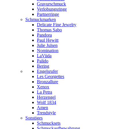
Gravurschmuck
Verlobungsringe
Partnerringe
Schmuckmarken
Delicate Fine Jewelry
Thomas Sabo
Pandora
Paul Hewitt
Julie Julsen
Nomination
LaViida
Palido
Bering
Engelsrufer
Les Georgettes
Bronzallure
Xenox
La Petra
Herzengel
Wolf 1834
Amen
Trendstyle
Sonstiges
Schmucksets
Schmuckaufbewahrung