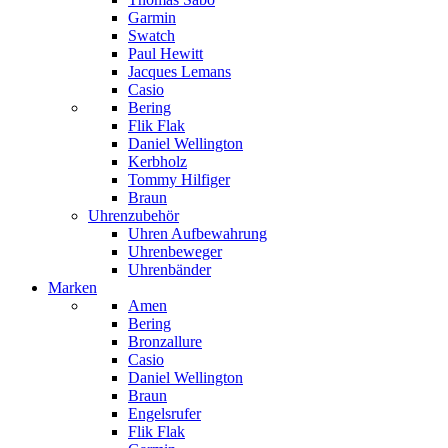
Garmin
Swatch
Paul Hewitt
Jacques Lemans
Casio
Bering
Flik Flak
Daniel Wellington
Kerbholz
Tommy Hilfiger
Braun
Uhrenzubehör
Uhren Aufbewahrung
Uhrenbeweger
Uhrenbänder
Marken
Amen
Bering
Bronzallure
Casio
Daniel Wellington
Braun
Engelsrufer
Flik Flak