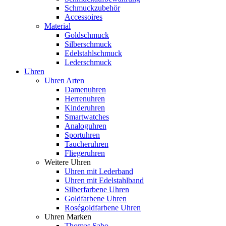
Schmuckzubehör
Accessoires
Material
Goldschmuck
Silberschmuck
Edelstahlschmuck
Lederschmuck
Uhren
Uhren Arten
Damenuhren
Herrenuhren
Kinderuhren
Smartwatches
Analoguhren
Sportuhren
Taucheruhren
Fliegeruhren
Weitere Uhren
Uhren mit Lederband
Uhren mit Edelstahlband
Silberfarbene Uhren
Goldfarbene Uhren
Roségoldfarbene Uhren
Uhren Marken
Thomas Sabo