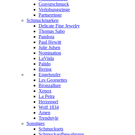
Gravurschmuck
Verlobungsringe
Partnerringe
Schmuckmarken
Delicate Fine Jewelry
Thomas Sabo
Pandora
Paul Hewitt
Julie Julsen
Nomination
LaViida
Palido
Bering
Engelsrufer
Les Georgettes
Bronzallure
Xenox
La Petra
Herzengel
Wolf 1834
Amen
Trendstyle
Sonstiges
Schmucksets
Schmuckaufbewahrung