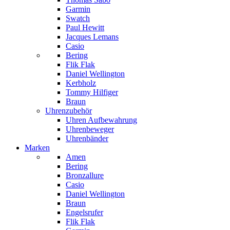
Garmin
Swatch
Paul Hewitt
Jacques Lemans
Casio
Bering
Flik Flak
Daniel Wellington
Kerbholz
Tommy Hilfiger
Braun
Uhrenzubehör
Uhren Aufbewahrung
Uhrenbeweger
Uhrenbänder
Marken
Amen
Bering
Bronzallure
Casio
Daniel Wellington
Braun
Engelsrufer
Flik Flak