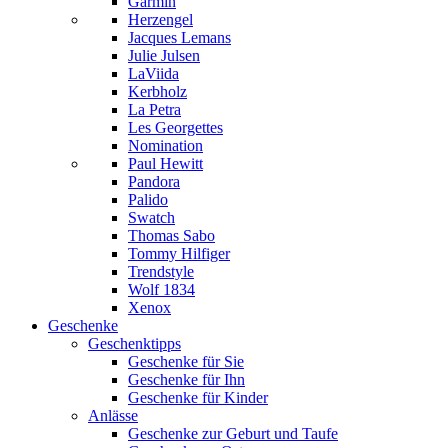
Garmin
Herzengel
Jacques Lemans
Julie Julsen
LaViida
Kerbholz
La Petra
Les Georgettes
Nomination
Paul Hewitt
Pandora
Palido
Swatch
Thomas Sabo
Tommy Hilfiger
Trendstyle
Wolf 1834
Xenox
Geschenke
Geschenktipps
Geschenke für Sie
Geschenke für Ihn
Geschenke für Kinder
Anlässe
Geschenke zur Geburt und Taufe