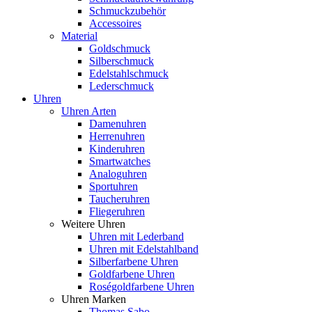
Schmuckzubehör
Accessoires
Material
Goldschmuck
Silberschmuck
Edelstahlschmuck
Lederschmuck
Uhren
Uhren Arten
Damenuhren
Herrenuhren
Kinderuhren
Smartwatches
Analoguhren
Sportuhren
Taucheruhren
Fliegeruhren
Weitere Uhren
Uhren mit Lederband
Uhren mit Edelstahlband
Silberfarbene Uhren
Goldfarbene Uhren
Roségoldfarbene Uhren
Uhren Marken
Thomas Sabo