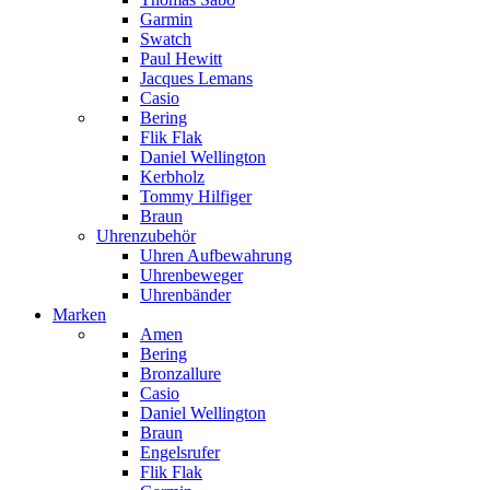
Garmin
Swatch
Paul Hewitt
Jacques Lemans
Casio
Bering
Flik Flak
Daniel Wellington
Kerbholz
Tommy Hilfiger
Braun
Uhrenzubehör
Uhren Aufbewahrung
Uhrenbeweger
Uhrenbänder
Marken
Amen
Bering
Bronzallure
Casio
Daniel Wellington
Braun
Engelsrufer
Flik Flak