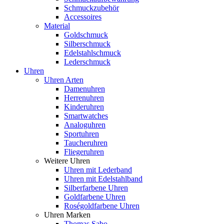
Schmuckzubehör
Accessoires
Material
Goldschmuck
Silberschmuck
Edelstahlschmuck
Lederschmuck
Uhren
Uhren Arten
Damenuhren
Herrenuhren
Kinderuhren
Smartwatches
Analoguhren
Sportuhren
Taucheruhren
Fliegeruhren
Weitere Uhren
Uhren mit Lederband
Uhren mit Edelstahlband
Silberfarbene Uhren
Goldfarbene Uhren
Roségoldfarbene Uhren
Uhren Marken
Thomas Sabo