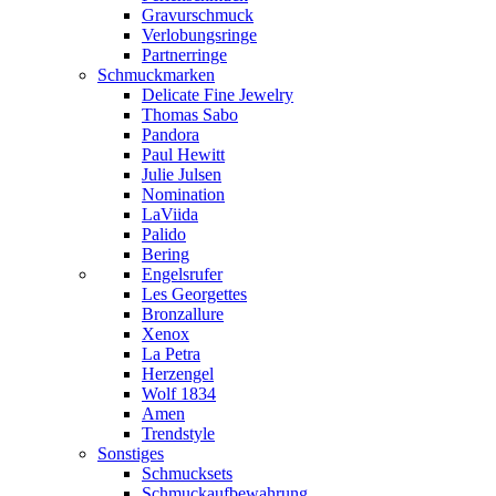
Gravurschmuck
Verlobungsringe
Partnerringe
Schmuckmarken
Delicate Fine Jewelry
Thomas Sabo
Pandora
Paul Hewitt
Julie Julsen
Nomination
LaViida
Palido
Bering
Engelsrufer
Les Georgettes
Bronzallure
Xenox
La Petra
Herzengel
Wolf 1834
Amen
Trendstyle
Sonstiges
Schmucksets
Schmuckaufbewahrung