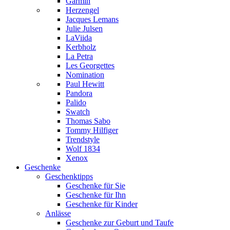
Garmin
Herzengel
Jacques Lemans
Julie Julsen
LaViida
Kerbholz
La Petra
Les Georgettes
Nomination
Paul Hewitt
Pandora
Palido
Swatch
Thomas Sabo
Tommy Hilfiger
Trendstyle
Wolf 1834
Xenox
Geschenke
Geschenktipps
Geschenke für Sie
Geschenke für Ihn
Geschenke für Kinder
Anlässe
Geschenke zur Geburt und Taufe