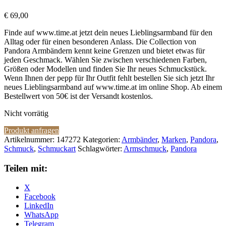
€
69,00
Finde auf www.time.at jetzt dein neues Lieblingsarmband für den
Alltag oder für einen besonderen Anlass. Die Collection von
Pandora Armbändern kennt keine Grenzen und bietet etwas für
jeden Geschmack. Wählen Sie zwischen verschiedenen Farben,
Größen oder Modellen und finden Sie Ihr neues Schmuckstück.
Wenn Ihnen der pepp für Ihr Outfit fehlt bestellen Sie sich jetzt Ihr
neues Lieblingsarmband auf www.time.at im online Shop. Ab einem
Bestellwert von 50€ ist der Versandt kostenlos.
Nicht vorrätig
Produkt anfragen
Artikelnummer:
147272
Kategorien:
Armbänder
,
Marken
,
Pandora
,
Schmuck
,
Schmuckart
Schlagwörter:
Armschmuck
,
Pandora
Teilen mit:
X
Facebook
LinkedIn
WhatsApp
Telegram