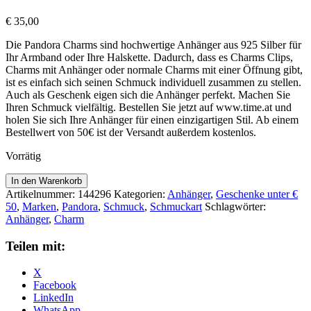
€
35,00
Die Pandora Charms sind hochwertige Anhänger aus 925 Silber für
Ihr Armband oder Ihre Halskette. Dadurch, dass es Charms Clips,
Charms mit Anhänger oder normale Charms mit einer Öffnung gibt,
ist es einfach sich seinen Schmuck individuell zusammen zu stellen.
Auch als Geschenk eigen sich die Anhänger perfekt. Machen Sie
Ihren Schmuck vielfältig. Bestellen Sie jetzt auf www.time.at und
holen Sie sich Ihre Anhänger für einen einzigartigen Stil. Ab einem
Bestellwert von 50€ ist der Versandt außerdem kostenlos.
Vorrätig
Pandora
In den Warenkorb
Anhänger
Artikelnummer:
144296
Kategorien:
Anhänger
,
Geschenke unter €
Stethoskop
50
,
Marken
,
Pandora
,
Schmuck
,
Schmuckart
Schlagwörter:
Herz
Anhänger
,
Charm
799072C01
Menge
Teilen mit:
X
Facebook
LinkedIn
WhatsApp