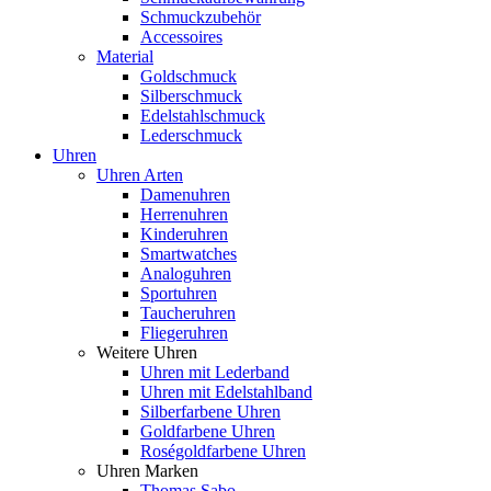
Schmuckzubehör
Accessoires
Material
Goldschmuck
Silberschmuck
Edelstahlschmuck
Lederschmuck
Uhren
Uhren Arten
Damenuhren
Herrenuhren
Kinderuhren
Smartwatches
Analoguhren
Sportuhren
Taucheruhren
Fliegeruhren
Weitere Uhren
Uhren mit Lederband
Uhren mit Edelstahlband
Silberfarbene Uhren
Goldfarbene Uhren
Roségoldfarbene Uhren
Uhren Marken
Thomas Sabo