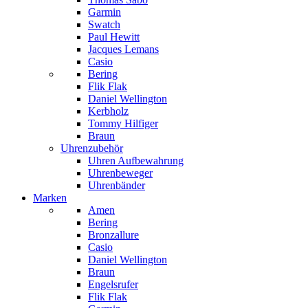
Garmin
Swatch
Paul Hewitt
Jacques Lemans
Casio
Bering
Flik Flak
Daniel Wellington
Kerbholz
Tommy Hilfiger
Braun
Uhrenzubehör
Uhren Aufbewahrung
Uhrenbeweger
Uhrenbänder
Marken
Amen
Bering
Bronzallure
Casio
Daniel Wellington
Braun
Engelsrufer
Flik Flak