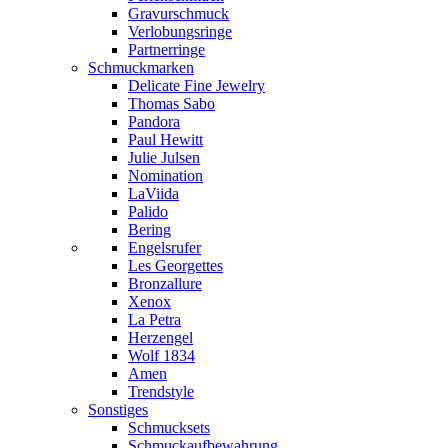
Gravurschmuck
Verlobungsringe
Partnerringe
Schmuckmarken
Delicate Fine Jewelry
Thomas Sabo
Pandora
Paul Hewitt
Julie Julsen
Nomination
LaViida
Palido
Bering
Engelsrufer
Les Georgettes
Bronzallure
Xenox
La Petra
Herzengel
Wolf 1834
Amen
Trendstyle
Sonstiges
Schmucksets
Schmuckaufbewahrung