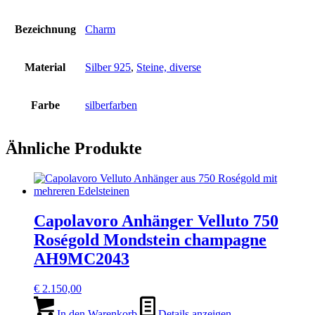
Bezeichnung
Charm
Material
Silber 925
,
Steine, diverse
Farbe
silberfarben
Ähnliche Produkte
Capolavoro Anhänger Velluto 750
Roségold Mondstein champagne
AH9MC2043
€
2.150,00
In den Warenkorb
Details anzeigen