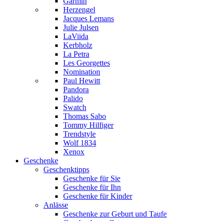
Garmin
Herzengel
Jacques Lemans
Julie Julsen
LaViida
Kerbholz
La Petra
Les Georgettes
Nomination
Paul Hewitt
Pandora
Palido
Swatch
Thomas Sabo
Tommy Hilfiger
Trendstyle
Wolf 1834
Xenox
Geschenke
Geschenktipps
Geschenke für Sie
Geschenke für Ihn
Geschenke für Kinder
Anlässe
Geschenke zur Geburt und Taufe