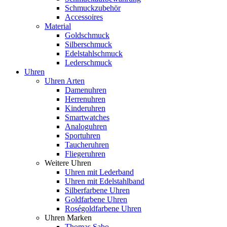
Schmuckzubehör
Accessoires
Material
Goldschmuck
Silberschmuck
Edelstahlschmuck
Lederschmuck
Uhren
Uhren Arten
Damenuhren
Herrenuhren
Kinderuhren
Smartwatches
Analoguhren
Sportuhren
Taucheruhren
Fliegeruhren
Weitere Uhren
Uhren mit Lederband
Uhren mit Edelstahlband
Silberfarbene Uhren
Goldfarbene Uhren
Roségoldfarbene Uhren
Uhren Marken
Thomas Sabo