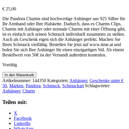
€
25,00
Die Pandora Charms sind hochwertige Anhänger aus 925 Silber für
Ihr Armband oder Ihre Halskette. Dadurch, dass es Charms Clips,
Charms mit Anhänger oder normale Charms mit einer Öffnung gibt,
ist es einfach sich seinen Schmuck individuell zusammen zu stellen.
Auch als Geschenk eigen sich die Anhänger perfekt. Machen Sie
Ihren Schmuck vielfältig. Bestellen Sie jetzt auf www.time.at und
holen Sie sich Ihre Anhänger für einen einzigartigen Stil. Ab einem
Bestellwert von 50€ ist der Versandt außerdem kostenlos.
Vorrätig
Pandora
In den Warenkorb
Anhänger
Artikelnummer:
144350
Kategorien:
Anhänger
,
Geschenke unter €
Matt
50
,
Marken
,
Pandora
,
Schmuck
,
Schmuckart
Schlagwörter:
Grün
Anhänger
,
Charm
799555C00
Menge
Teilen mit:
X
Facebook
LinkedIn
WhatsApp