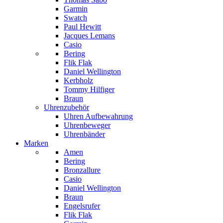
Garmin
Swatch
Paul Hewitt
Jacques Lemans
Casio
Bering
Flik Flak
Daniel Wellington
Kerbholz
Tommy Hilfiger
Braun
Uhrenzubehör
Uhren Aufbewahrung
Uhrenbeweger
Uhrenbänder
Marken
Amen
Bering
Bronzallure
Casio
Daniel Wellington
Braun
Engelsrufer
Flik Flak