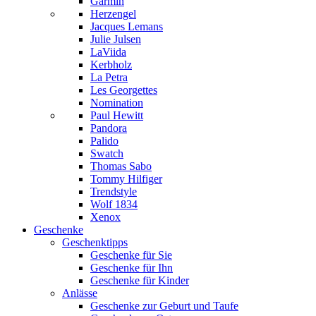
Garmin
Herzengel
Jacques Lemans
Julie Julsen
LaViida
Kerbholz
La Petra
Les Georgettes
Nomination
Paul Hewitt
Pandora
Palido
Swatch
Thomas Sabo
Tommy Hilfiger
Trendstyle
Wolf 1834
Xenox
Geschenke
Geschenktipps
Geschenke für Sie
Geschenke für Ihn
Geschenke für Kinder
Anlässe
Geschenke zur Geburt und Taufe