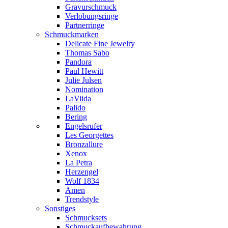
Gravurschmuck
Verlobungsringe
Partnerringe
Schmuckmarken
Delicate Fine Jewelry
Thomas Sabo
Pandora
Paul Hewitt
Julie Julsen
Nomination
LaViida
Palido
Bering
Engelsrufer
Les Georgettes
Bronzallure
Xenox
La Petra
Herzengel
Wolf 1834
Amen
Trendstyle
Sonstiges
Schmucksets
Schmuckaufbewahrung