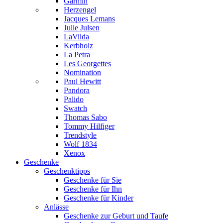
Garmin
Herzengel
Jacques Lemans
Julie Julsen
LaViida
Kerbholz
La Petra
Les Georgettes
Nomination
Paul Hewitt
Pandora
Palido
Swatch
Thomas Sabo
Tommy Hilfiger
Trendstyle
Wolf 1834
Xenox
Geschenke
Geschenktipps
Geschenke für Sie
Geschenke für Ihn
Geschenke für Kinder
Anlässe
Geschenke zur Geburt und Taufe