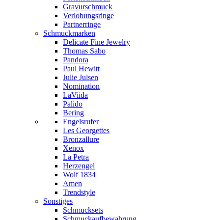
Gravurschmuck
Verlobungsringe
Partnerringe
Schmuckmarken
Delicate Fine Jewelry
Thomas Sabo
Pandora
Paul Hewitt
Julie Julsen
Nomination
LaViida
Palido
Bering
Engelsrufer
Les Georgettes
Bronzallure
Xenox
La Petra
Herzengel
Wolf 1834
Amen
Trendstyle
Sonstiges
Schmucksets
Schmuckaufbewahrung