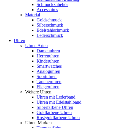
Schmuckzubehör
Accessoires
Material
Goldschmuck
Silberschmuck
Edelstahlschmuck
Lederschmuck
Uhren
Uhren Arten
Damenuhren
Herrenuhren
Kinderuhren
Smartwatches
Analoguhren
Sportuhren
Taucheruhren
Fliegeruhren
Weitere Uhren
Uhren mit Lederband
Uhren mit Edelstahlband
Silberfarbene Uhren
Goldfarbene Uhren
Roségoldfarbene Uhren
Uhren Marken
Thomas Sabo