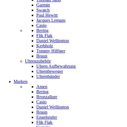
Garmin
Swatch
Paul Hewitt
Jacques Lemans
Casio
Bering
Flik Flak
Daniel Wellington
Kerbholz
Tommy Hilfiger
Braun
Uhrenzubehör
Uhren Aufbewahrung
Uhrenbeweger
Uhrenbänder
Marken
Amen
Bering
Bronzallure
Casio
Daniel Wellington
Braun
Engelsrufer
Flik Flak