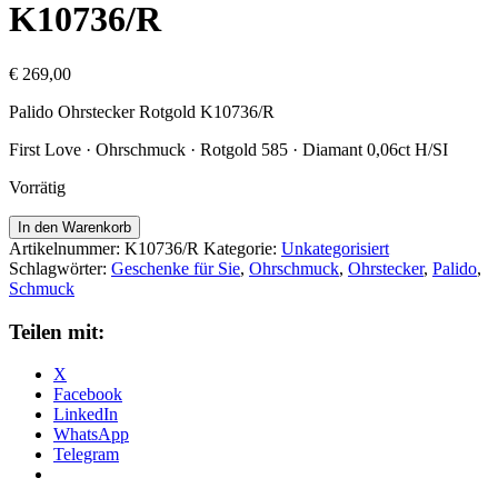
K10736/R
€
269,00
Palido Ohrstecker Rotgold K10736/R
First Love · Ohrschmuck · Rotgold 585 · Diamant 0,06ct H/SI
Vorrätig
Palido
In den Warenkorb
Ohrstecker
Artikelnummer:
K10736/R
Kategorie:
Unkategorisiert
Rotgold
Schlagwörter:
Geschenke für Sie
,
Ohrschmuck
,
Ohrstecker
,
Palido
,
K10736/R
Schmuck
Menge
Teilen mit:
X
Facebook
LinkedIn
WhatsApp
Telegram