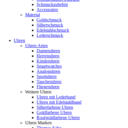
Schmuckzubehör
Accessoires
Material
Goldschmuck
Silberschmuck
Edelstahlschmuck
Lederschmuck
Uhren
Uhren Arten
Damenuhren
Herrenuhren
Kinderuhren
Smartwatches
Analoguhren
Sportuhren
Taucheruhren
Fliegeruhren
Weitere Uhren
Uhren mit Lederband
Uhren mit Edelstahlband
Silberfarbene Uhren
Goldfarbene Uhren
Roségoldfarbene Uhren
Uhren Marken
Thomas Sabo