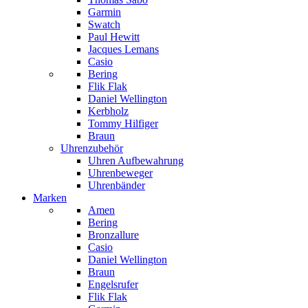
Garmin
Swatch
Paul Hewitt
Jacques Lemans
Casio
Bering
Flik Flak
Daniel Wellington
Kerbholz
Tommy Hilfiger
Braun
Uhrenzubehör
Uhren Aufbewahrung
Uhrenbeweger
Uhrenbänder
Marken
Amen
Bering
Bronzallure
Casio
Daniel Wellington
Braun
Engelsrufer
Flik Flak