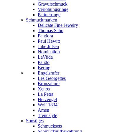
Gravurschmuck
Verlobungsringe
Partnerringe
Schmuckmarken
Delicate Fine Jewelry
Thomas Sabo
Pandora
Paul Hewitt
Julie Julsen
Nomination
LaViida
Palido
Bering
Engelsrufer
Les Georgettes
Bronzallure
Xenox
La Petra
Herzengel
Wolf 1834
Amen
Trendstyle
Sonstiges
Schmucksets
Schmuckaufbewahrung