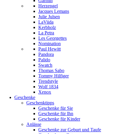
Garmin
Herzengel
Jacques Lemans
Julie Julsen
LaViida
Kerbholz
La Petra
Les Georgettes
Nomination
Paul Hewitt
Pandora
Palido
Swatch
Thomas Sabo
Tommy Hilfiger
Trendstyle
Wolf 1834
Xenox
Geschenke
Geschenktipps
Geschenke für Sie
Geschenke für Ihn
Geschenke für Kinder
Anlässe
Geschenke zur Geburt und Taufe