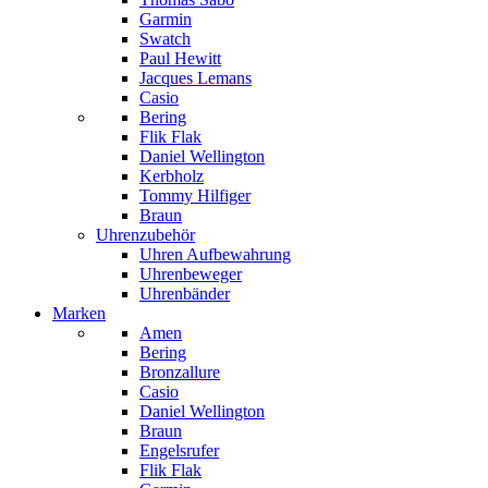
Garmin
Swatch
Paul Hewitt
Jacques Lemans
Casio
Bering
Flik Flak
Daniel Wellington
Kerbholz
Tommy Hilfiger
Braun
Uhrenzubehör
Uhren Aufbewahrung
Uhrenbeweger
Uhrenbänder
Marken
Amen
Bering
Bronzallure
Casio
Daniel Wellington
Braun
Engelsrufer
Flik Flak