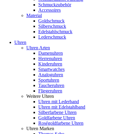
Schmuckzubehör
Accessoires
Material
Goldschmuck
Silberschmuck
Edelstahlschmuck
Lederschmuck
Uhren
Uhren Arten
Damenuhren
Herrenuhren
Kinderuhren
Smartwatches
Analoguhren
Sportuhren
Taucheruhren
Fliegeruhren
Weitere Uhren
Uhren mit Lederband
Uhren mit Edelstahlband
Silberfarbene Uhren
Goldfarbene Uhren
Roségoldfarbene Uhren
Uhren Marken
Thomas Sabo