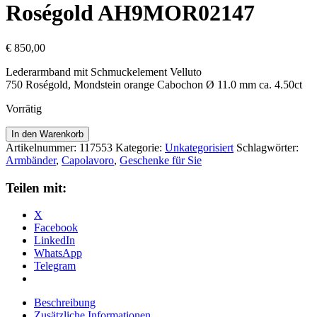
Roségold AH9MOR02147
€
850,00
Lederarmband mit Schmuckelement Velluto
750 Roségold, Mondstein orange Cabochon Ø 11.0 mm ca. 4.50ct
Vorrätig
Capolavoro
In den Warenkorb
Lederarmband
Artikelnummer:
117553
Kategorie:
Unkategorisiert
Schlagwörter:
mit
Armbänder
,
Capolavoro
,
Geschenke für Sie
Schmuckelement
Velluto
Teilen mit:
750
Roségold
X
AH9MOR02147
Facebook
Menge
LinkedIn
WhatsApp
Telegram
Beschreibung
Zusätzliche Informationen