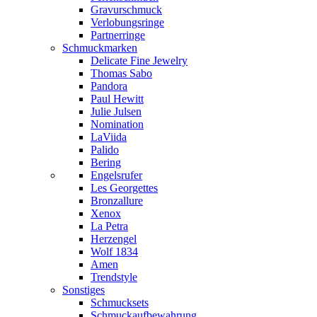
Gravurschmuck
Verlobungsringe
Partnerringe
Schmuckmarken
Delicate Fine Jewelry
Thomas Sabo
Pandora
Paul Hewitt
Julie Julsen
Nomination
LaViida
Palido
Bering
Engelsrufer
Les Georgettes
Bronzallure
Xenox
La Petra
Herzengel
Wolf 1834
Amen
Trendstyle
Sonstiges
Schmucksets
Schmuckaufbewahrung