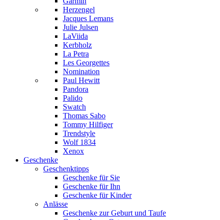
Garmin
Herzengel
Jacques Lemans
Julie Julsen
LaViida
Kerbholz
La Petra
Les Georgettes
Nomination
Paul Hewitt
Pandora
Palido
Swatch
Thomas Sabo
Tommy Hilfiger
Trendstyle
Wolf 1834
Xenox
Geschenke
Geschenktipps
Geschenke für Sie
Geschenke für Ihn
Geschenke für Kinder
Anlässe
Geschenke zur Geburt und Taufe