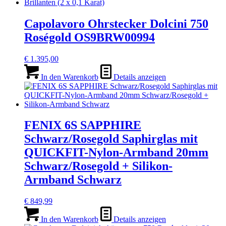
Capolavoro Ohrstecker Dolcini 750
Roségold OS9BRW00994
€
1.395,00
In den Warenkorb
Details anzeigen
FENIX 6S SAPPHIRE
Schwarz/Rosegold Saphirglas mit
QUICKFIT-Nylon-Armband 20mm
Schwarz/Rosegold + Silikon-
Armband Schwarz
€
849,99
In den Warenkorb
Details anzeigen