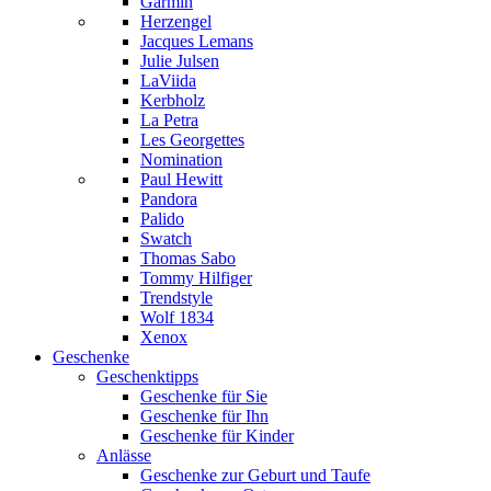
Garmin
Herzengel
Jacques Lemans
Julie Julsen
LaViida
Kerbholz
La Petra
Les Georgettes
Nomination
Paul Hewitt
Pandora
Palido
Swatch
Thomas Sabo
Tommy Hilfiger
Trendstyle
Wolf 1834
Xenox
Geschenke
Geschenktipps
Geschenke für Sie
Geschenke für Ihn
Geschenke für Kinder
Anlässe
Geschenke zur Geburt und Taufe