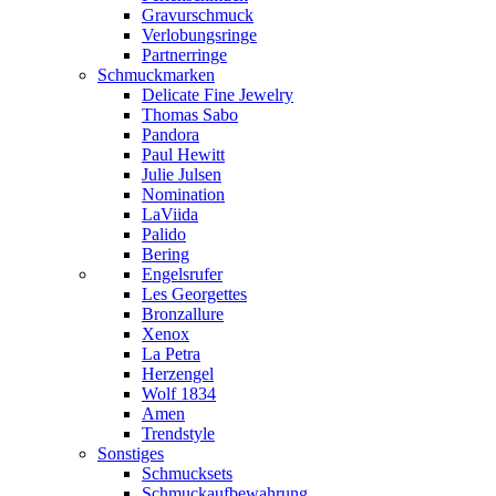
Gravurschmuck
Verlobungsringe
Partnerringe
Schmuckmarken
Delicate Fine Jewelry
Thomas Sabo
Pandora
Paul Hewitt
Julie Julsen
Nomination
LaViida
Palido
Bering
Engelsrufer
Les Georgettes
Bronzallure
Xenox
La Petra
Herzengel
Wolf 1834
Amen
Trendstyle
Sonstiges
Schmucksets
Schmuckaufbewahrung