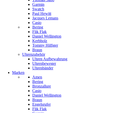
Garmin
Swatch
Paul Hewitt
Jacques Lemans
Casio
Bering
Flik Flak
Daniel Wellington
Kerbholz
Tommy Hilfiger
Braun
Uhrenzubehör
Uhren Aufbewahrung
Uhrenbeweger
Uhrenbänder
Marken
Amen
Bering
Bronzallure
Casio
Daniel Wellington
Braun
Engelsrufer
Flik Flak