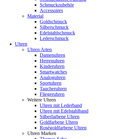
Schmuckzubehör
Accessoires
Material
Goldschmuck
Silberschmuck
Edelstahlschmuck
Lederschmuck
Uhren
Uhren Arten
Damenuhren
Herrenuhren
Kinderuhren
Smartwatches
Analoguhren
Sportuhren
Taucheruhren
Fliegeruhren
Weitere Uhren
Uhren mit Lederband
Uhren mit Edelstahlband
Silberfarbene Uhren
Goldfarbene Uhren
Roségoldfarbene Uhren
Uhren Marken
Thomas Sabo