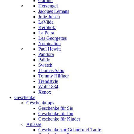
Garmin
Herzengel
Jacques Lemans
Julie Julsen
LaViida
Kerbholz
La Petra
Les Georgettes
Nomination
Paul Hewitt
Pandora
Palido
Swatch
Thomas Sabo
Tommy Hilfiger
Trendstyle
Wolf 1834
Xenox
Geschenke
Geschenktipps
Geschenke für Sie
Geschenke für Ihn
Geschenke für Kinder
Anlässe
Geschenke zur Geburt und Taufe