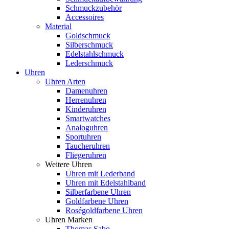
Schmuckzubehör
Accessoires
Material
Goldschmuck
Silberschmuck
Edelstahlschmuck
Lederschmuck
Uhren
Uhren Arten
Damenuhren
Herrenuhren
Kinderuhren
Smartwatches
Analoguhren
Sportuhren
Taucheruhren
Fliegeruhren
Weitere Uhren
Uhren mit Lederband
Uhren mit Edelstahlband
Silberfarbene Uhren
Goldfarbene Uhren
Roségoldfarbene Uhren
Uhren Marken
Thomas Sabo