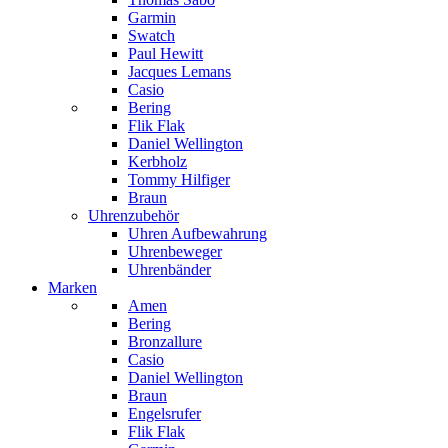
Garmin
Swatch
Paul Hewitt
Jacques Lemans
Casio
Bering
Flik Flak
Daniel Wellington
Kerbholz
Tommy Hilfiger
Braun
Uhrenzubehör
Uhren Aufbewahrung
Uhrenbeweger
Uhrenbänder
Marken
Amen
Bering
Bronzallure
Casio
Daniel Wellington
Braun
Engelsrufer
Flik Flak