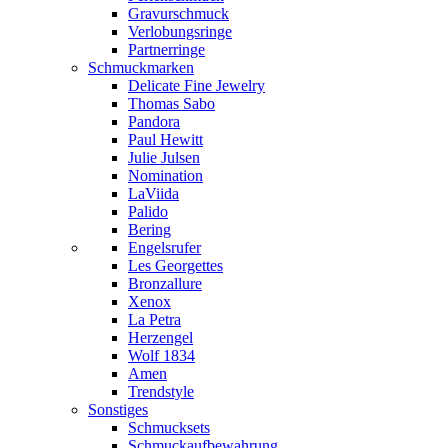
Gravurschmuck
Verlobungsringe
Partnerringe
Schmuckmarken
Delicate Fine Jewelry
Thomas Sabo
Pandora
Paul Hewitt
Julie Julsen
Nomination
LaViida
Palido
Bering
Engelsrufer
Les Georgettes
Bronzallure
Xenox
La Petra
Herzengel
Wolf 1834
Amen
Trendstyle
Sonstiges
Schmucksets
Schmuckaufbewahrung