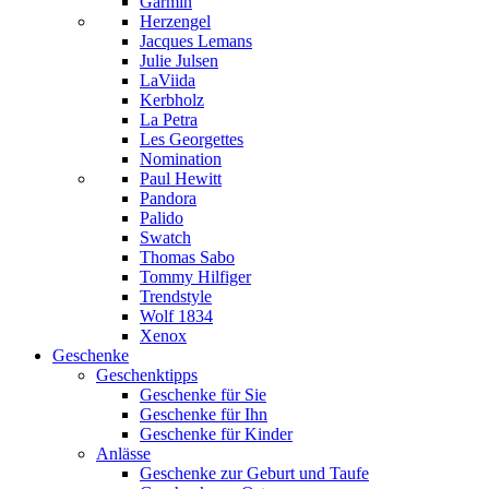
Garmin
Herzengel
Jacques Lemans
Julie Julsen
LaViida
Kerbholz
La Petra
Les Georgettes
Nomination
Paul Hewitt
Pandora
Palido
Swatch
Thomas Sabo
Tommy Hilfiger
Trendstyle
Wolf 1834
Xenox
Geschenke
Geschenktipps
Geschenke für Sie
Geschenke für Ihn
Geschenke für Kinder
Anlässe
Geschenke zur Geburt und Taufe