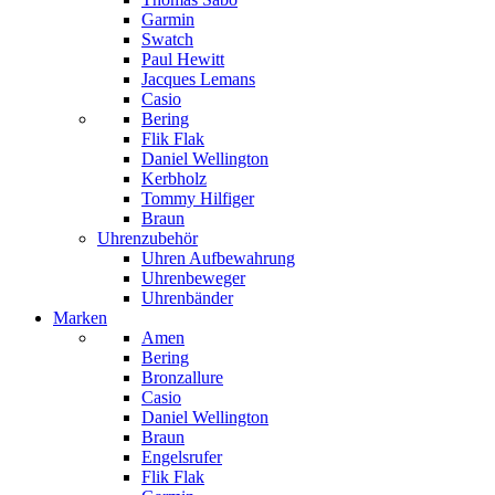
Garmin
Swatch
Paul Hewitt
Jacques Lemans
Casio
Bering
Flik Flak
Daniel Wellington
Kerbholz
Tommy Hilfiger
Braun
Uhrenzubehör
Uhren Aufbewahrung
Uhrenbeweger
Uhrenbänder
Marken
Amen
Bering
Bronzallure
Casio
Daniel Wellington
Braun
Engelsrufer
Flik Flak