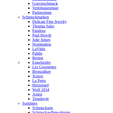
Gravurschmuck
Verlobungsringe
Partnerringe
Schmuckmarken
Delicate Fine Jewelry
Thomas Sabo
Pandora
Paul Hewitt
Julie Julsen
Nomination
LaViida
Palido
Bering
Engelsrufer
Les Georgettes
Bronzallure
Xenox
La Petra
Herzengel
Wolf 1834
Amen
Trendstyle
Sonstiges
Schmucksets
Schmuckaufbewahrung