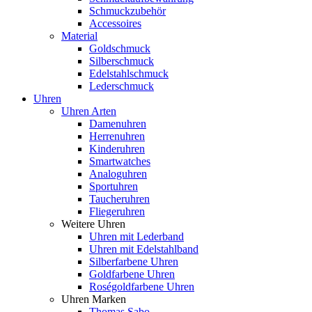
Schmuckzubehör
Accessoires
Material
Goldschmuck
Silberschmuck
Edelstahlschmuck
Lederschmuck
Uhren
Uhren Arten
Damenuhren
Herrenuhren
Kinderuhren
Smartwatches
Analoguhren
Sportuhren
Taucheruhren
Fliegeruhren
Weitere Uhren
Uhren mit Lederband
Uhren mit Edelstahlband
Silberfarbene Uhren
Goldfarbene Uhren
Roségoldfarbene Uhren
Uhren Marken
Thomas Sabo