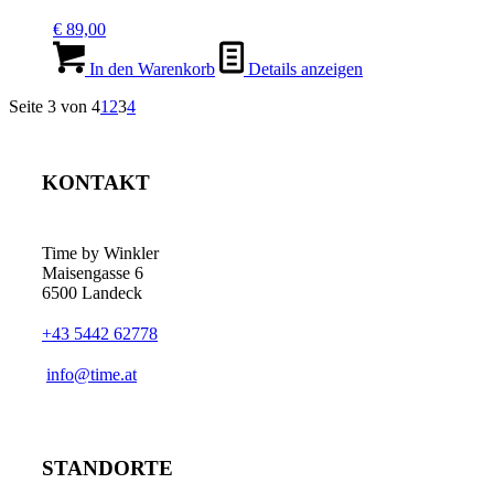
Die
€
89,00
Optionen
können
In den Warenkorb
Details anzeigen
auf
der
Seite 3 von 4
1
2
3
4
Produktseite
gewählt
werden
KONTAKT
Time by Winkler
Maisengasse 6
6500 Landeck
+43 5442 62778
­info@time.at
STANDORTE