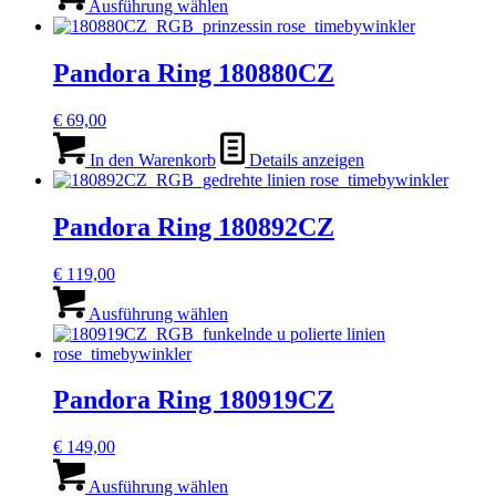
Produkt
Ausführung wählen
auf
weist
der
mehrere
Produktseite
Varianten
Pandora Ring 180880CZ
gewählt
auf.
werden
Die
€
69,00
Optionen
können
In den Warenkorb
Details anzeigen
auf
der
Produktseite
Pandora Ring 180892CZ
gewählt
werden
€
119,00
Dieses
Produkt
Ausführung wählen
weist
mehrere
Varianten
auf.
Pandora Ring 180919CZ
Die
Optionen
€
149,00
können
Dieses
auf
Produkt
Ausführung wählen
der