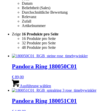
Datum
Beliebtheit (Sales)
Durchschnittliche Bewertung
Relevanz
Zufall
Artikelnummer
Zeige
16 Produkte pro Seite
16 Produkte pro Seite
32 Produkte pro Seite
48 Produkte pro Seite
Pandora Ring 180050C01
€
89,00
Dieses
Produkt
Ausführung wählen
weist
mehrere
Varianten
Pandora Ring 180051C01
auf.
Die