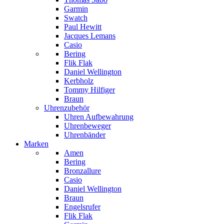
Garmin
Swatch
Paul Hewitt
Jacques Lemans
Casio
Bering
Flik Flak
Daniel Wellington
Kerbholz
Tommy Hilfiger
Braun
Uhrenzubehör
Uhren Aufbewahrung
Uhrenbeweger
Uhrenbänder
Marken
Amen
Bering
Bronzallure
Casio
Daniel Wellington
Braun
Engelsrufer
Flik Flak