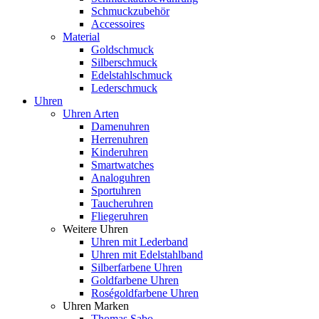
Schmuckzubehör
Accessoires
Material
Goldschmuck
Silberschmuck
Edelstahlschmuck
Lederschmuck
Uhren
Uhren Arten
Damenuhren
Herrenuhren
Kinderuhren
Smartwatches
Analoguhren
Sportuhren
Taucheruhren
Fliegeruhren
Weitere Uhren
Uhren mit Lederband
Uhren mit Edelstahlband
Silberfarbene Uhren
Goldfarbene Uhren
Roségoldfarbene Uhren
Uhren Marken
Thomas Sabo