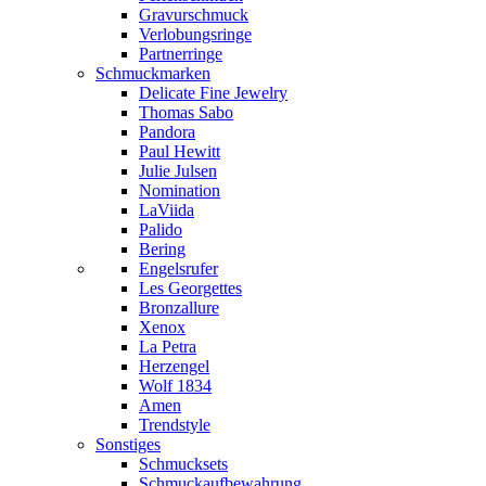
Gravurschmuck
Verlobungsringe
Partnerringe
Schmuckmarken
Delicate Fine Jewelry
Thomas Sabo
Pandora
Paul Hewitt
Julie Julsen
Nomination
LaViida
Palido
Bering
Engelsrufer
Les Georgettes
Bronzallure
Xenox
La Petra
Herzengel
Wolf 1834
Amen
Trendstyle
Sonstiges
Schmucksets
Schmuckaufbewahrung