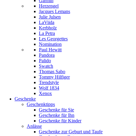
Garmin
Herzengel
Jacques Lemans
Julie Julsen
LaViida
Kerbholz
La Petra
Les Georgettes
Nomination
Paul Hewitt
Pandora
Palido
Swatch
Thomas Sabo
Tommy Hilfiger
Trendstyle
Wolf 1834
Xenox
Geschenke
Geschenktipps
Geschenke für Sie
Geschenke für Ihn
Geschenke für Kinder
Anlässe
Geschenke zur Geburt und Taufe