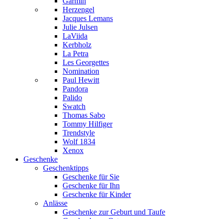
Garmin
Herzengel
Jacques Lemans
Julie Julsen
LaViida
Kerbholz
La Petra
Les Georgettes
Nomination
Paul Hewitt
Pandora
Palido
Swatch
Thomas Sabo
Tommy Hilfiger
Trendstyle
Wolf 1834
Xenox
Geschenke
Geschenktipps
Geschenke für Sie
Geschenke für Ihn
Geschenke für Kinder
Anlässe
Geschenke zur Geburt und Taufe