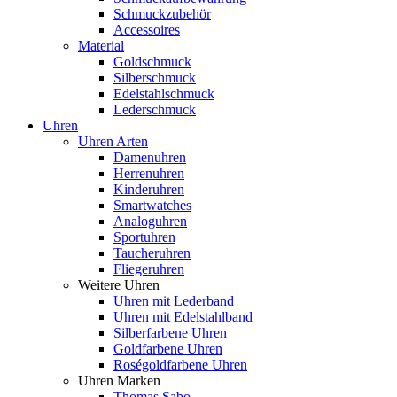
Schmuckzubehör
Accessoires
Material
Goldschmuck
Silberschmuck
Edelstahlschmuck
Lederschmuck
Uhren
Uhren Arten
Damenuhren
Herrenuhren
Kinderuhren
Smartwatches
Analoguhren
Sportuhren
Taucheruhren
Fliegeruhren
Weitere Uhren
Uhren mit Lederband
Uhren mit Edelstahlband
Silberfarbene Uhren
Goldfarbene Uhren
Roségoldfarbene Uhren
Uhren Marken
Thomas Sabo