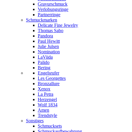
Gravurschmuck
Verlobungsringe
Partnerringe
Schmuckmarken
Delicate Fine Jewelry
Thomas Sabo
Pandora
Paul Hewitt
Julie Julsen
Nomination
LaViida
Palido
Bering
Engelsrufer
Les Georgettes
Bronzallure
Xenox
La Petra
Herzengel
Wolf 1834
Amen
Trendstyle
Sonstiges
Schmucksets
Schmuckaufbewahrung