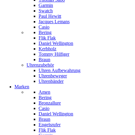
Garmin
Swatch
Paul Hewitt
Jacques Lemans
Casio
Bering
Flik Flak
Daniel Wellington
Kerbholz
Tommy Hilfiger
Braun
Uhrenzubehör
Uhren Aufbewahrung
Uhrenbeweger
Uhrenbänder
Marken
Amen
Bering
Bronzallure
Casio
Daniel Wellington
Braun
Engelsrufer
Flik Flak