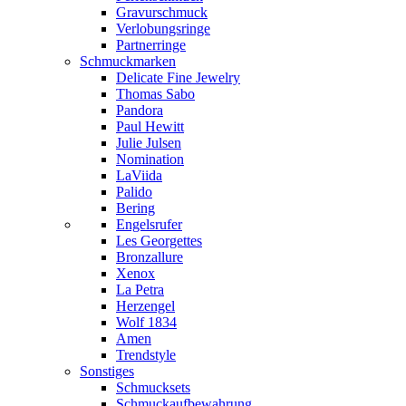
Gravurschmuck
Verlobungsringe
Partnerringe
Schmuckmarken
Delicate Fine Jewelry
Thomas Sabo
Pandora
Paul Hewitt
Julie Julsen
Nomination
LaViida
Palido
Bering
Engelsrufer
Les Georgettes
Bronzallure
Xenox
La Petra
Herzengel
Wolf 1834
Amen
Trendstyle
Sonstiges
Schmucksets
Schmuckaufbewahrung