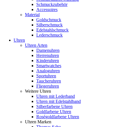
Schmuckzubehör
Accessoires
Material
Goldschmuck
Silberschmuck
Edelstahlschmuck
Lederschmuck
Uhren
Uhren Arten
Damenuhren
Herrenuhren
Kinderuhren
Smartwatches
Analoguhren
Sportuhren
Taucheruhren
Fliegeruhren
Weitere Uhren
Uhren mit Lederband
Uhren mit Edelstahlband
Silberfarbene Uhren
Goldfarbene Uhren
Roségoldfarbene Uhren
Uhren Marken
Thomas Sabo