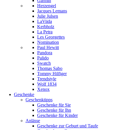
Garmin
Herzengel
Jacques Lemans
Julie Julsen
LaViida
Kerbholz
La Petra
Les Georgettes
Nomination
Paul Hewitt
Pandora
Palido
Swatch
Thomas Sabo
Tommy Hilfiger
Trendstyle
Wolf 1834
Xenox
Geschenke
Geschenktipps
Geschenke für Sie
Geschenke für Ihn
Geschenke für Kinder
Anlässe
Geschenke zur Geburt und Taufe