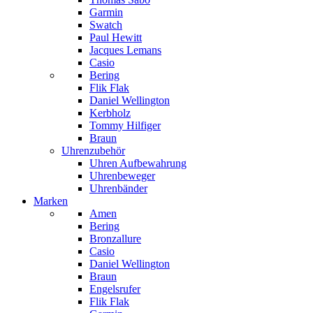
Garmin
Swatch
Paul Hewitt
Jacques Lemans
Casio
Bering
Flik Flak
Daniel Wellington
Kerbholz
Tommy Hilfiger
Braun
Uhrenzubehör
Uhren Aufbewahrung
Uhrenbeweger
Uhrenbänder
Marken
Amen
Bering
Bronzallure
Casio
Daniel Wellington
Braun
Engelsrufer
Flik Flak