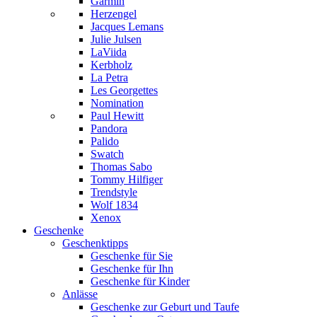
Garmin
Herzengel
Jacques Lemans
Julie Julsen
LaViida
Kerbholz
La Petra
Les Georgettes
Nomination
Paul Hewitt
Pandora
Palido
Swatch
Thomas Sabo
Tommy Hilfiger
Trendstyle
Wolf 1834
Xenox
Geschenke
Geschenktipps
Geschenke für Sie
Geschenke für Ihn
Geschenke für Kinder
Anlässe
Geschenke zur Geburt und Taufe