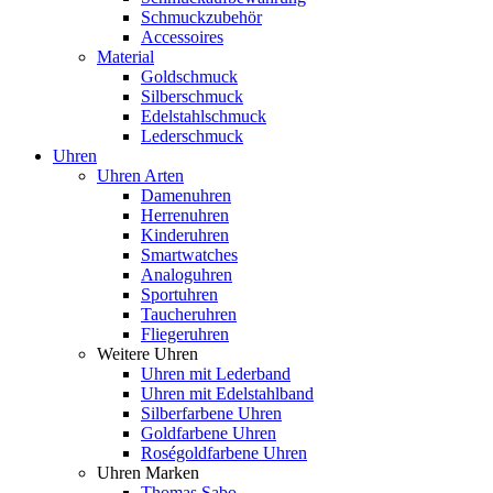
Schmuckzubehör
Accessoires
Material
Goldschmuck
Silberschmuck
Edelstahlschmuck
Lederschmuck
Uhren
Uhren Arten
Damenuhren
Herrenuhren
Kinderuhren
Smartwatches
Analoguhren
Sportuhren
Taucheruhren
Fliegeruhren
Weitere Uhren
Uhren mit Lederband
Uhren mit Edelstahlband
Silberfarbene Uhren
Goldfarbene Uhren
Roségoldfarbene Uhren
Uhren Marken
Thomas Sabo