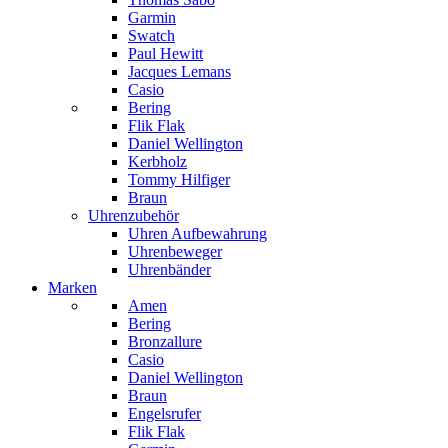
Garmin
Swatch
Paul Hewitt
Jacques Lemans
Casio
Bering
Flik Flak
Daniel Wellington
Kerbholz
Tommy Hilfiger
Braun
Uhrenzubehör
Uhren Aufbewahrung
Uhrenbeweger
Uhrenbänder
Marken
Amen
Bering
Bronzallure
Casio
Daniel Wellington
Braun
Engelsrufer
Flik Flak