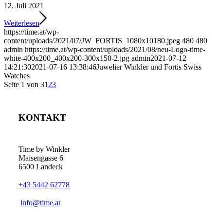
12. Juli 2021
Weiterlesen
https://time.at/wp-
content/uploads/2021/07/JW_FORTIS_1080x10180.jpeg
480
480
admin
https://time.at/wp-content/uploads/2021/08/neu-Logo-time-
white-400x200_400x200-300x150-2.jpg
admin
2021-07-12
14:21:30
2021-07-16 13:38:46
Juwelier Winkler und Fortis Swiss
Watches
Seite 1 von 3
1
2
3
KONTAKT
Time by Winkler
Maisengasse 6
6500 Landeck
+43 5442 62778
­info@time.at