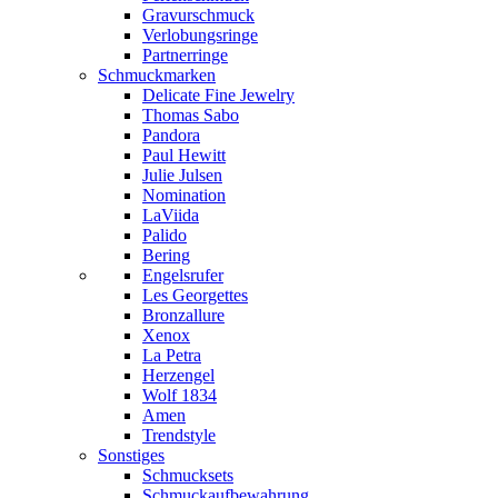
Gravurschmuck
Verlobungsringe
Partnerringe
Schmuckmarken
Delicate Fine Jewelry
Thomas Sabo
Pandora
Paul Hewitt
Julie Julsen
Nomination
LaViida
Palido
Bering
Engelsrufer
Les Georgettes
Bronzallure
Xenox
La Petra
Herzengel
Wolf 1834
Amen
Trendstyle
Sonstiges
Schmucksets
Schmuckaufbewahrung