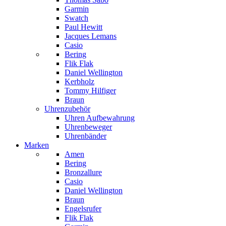
Garmin
Swatch
Paul Hewitt
Jacques Lemans
Casio
Bering
Flik Flak
Daniel Wellington
Kerbholz
Tommy Hilfiger
Braun
Uhrenzubehör
Uhren Aufbewahrung
Uhrenbeweger
Uhrenbänder
Marken
Amen
Bering
Bronzallure
Casio
Daniel Wellington
Braun
Engelsrufer
Flik Flak