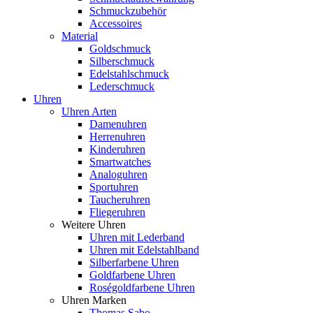
Schmuckzubehör
Accessoires
Material
Goldschmuck
Silberschmuck
Edelstahlschmuck
Lederschmuck
Uhren
Uhren Arten
Damenuhren
Herrenuhren
Kinderuhren
Smartwatches
Analoguhren
Sportuhren
Taucheruhren
Fliegeruhren
Weitere Uhren
Uhren mit Lederband
Uhren mit Edelstahlband
Silberfarbene Uhren
Goldfarbene Uhren
Roségoldfarbene Uhren
Uhren Marken
Thomas Sabo