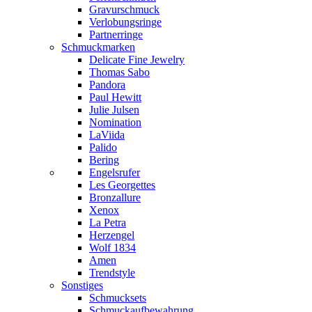
Gravurschmuck
Verlobungsringe
Partnerringe
Schmuckmarken
Delicate Fine Jewelry
Thomas Sabo
Pandora
Paul Hewitt
Julie Julsen
Nomination
LaViida
Palido
Bering
Engelsrufer
Les Georgettes
Bronzallure
Xenox
La Petra
Herzengel
Wolf 1834
Amen
Trendstyle
Sonstiges
Schmucksets
Schmuckaufbewahrung