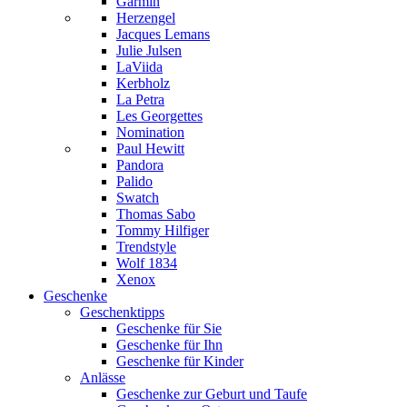
Garmin
Herzengel
Jacques Lemans
Julie Julsen
LaViida
Kerbholz
La Petra
Les Georgettes
Nomination
Paul Hewitt
Pandora
Palido
Swatch
Thomas Sabo
Tommy Hilfiger
Trendstyle
Wolf 1834
Xenox
Geschenke
Geschenktipps
Geschenke für Sie
Geschenke für Ihn
Geschenke für Kinder
Anlässe
Geschenke zur Geburt und Taufe