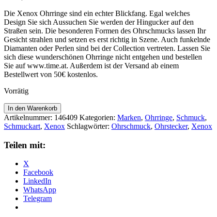
Die Xenox Ohrringe sind ein echter Blickfang. Egal welches
Design Sie sich Aussuchen Sie werden der Hingucker auf den
Straßen sein. Die besonderen Formen des Ohrschmucks lassen Ihr
Gesicht strahlen und setzen es erst richtig in Szene. Auch funkelnde
Diamanten oder Perlen sind bei der Collection vertreten. Lassen Sie
sich diese wunderschönen Ohrringe nicht entgehen und bestellen
Sie auf www.time.at. Außerdem ist der Versand ab einem
Bestellwert von 50€ kostenlos.
Vorrätig
Xenox
In den Warenkorb
Ohrstecker
Artikelnummer:
146409
Kategorien:
Marken
,
Ohrringe
,
Schmuck
,
XS91296G
Schmuckart
,
Xenox
Schlagwörter:
Ohrschmuck
,
Ohrstecker
,
Xenox
Menge
Teilen mit:
X
Facebook
LinkedIn
WhatsApp
Telegram