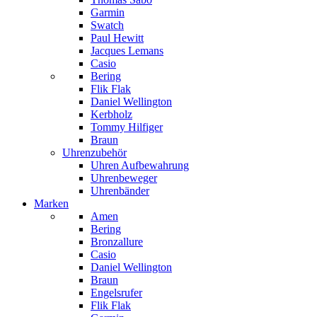
Garmin
Swatch
Paul Hewitt
Jacques Lemans
Casio
Bering
Flik Flak
Daniel Wellington
Kerbholz
Tommy Hilfiger
Braun
Uhrenzubehör
Uhren Aufbewahrung
Uhrenbeweger
Uhrenbänder
Marken
Amen
Bering
Bronzallure
Casio
Daniel Wellington
Braun
Engelsrufer
Flik Flak