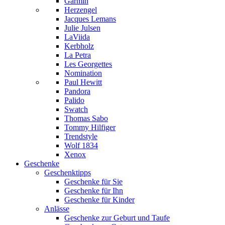
Garmin
Herzengel
Jacques Lemans
Julie Julsen
LaViida
Kerbholz
La Petra
Les Georgettes
Nomination
Paul Hewitt
Pandora
Palido
Swatch
Thomas Sabo
Tommy Hilfiger
Trendstyle
Wolf 1834
Xenox
Geschenke
Geschenktipps
Geschenke für Sie
Geschenke für Ihn
Geschenke für Kinder
Anlässe
Geschenke zur Geburt und Taufe