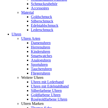
Schmuckzubehör
Accessoires
Material
Goldschmuck
Silberschmuck
Edelstahlschmuck
Lederschmuck
Uhren
Uhren Arten
Damenuhren
Herrenuhren
Kinderuhren
Smartwatches
Analoguhren
Sportuhren
Taucheruhren
Fliegeruhren
Weitere Uhren
Uhren mit Lederband
Uhren mit Edelstahlband
Silberfarbene Uhren
Goldfarbene Uhren
Roségoldfarbene Uhren
Uhren Marken
Thomas Sabo