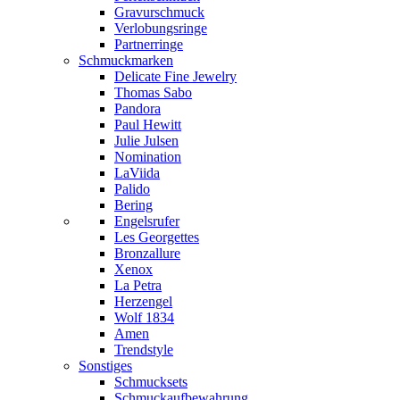
Gravurschmuck
Verlobungsringe
Partnerringe
Schmuckmarken
Delicate Fine Jewelry
Thomas Sabo
Pandora
Paul Hewitt
Julie Julsen
Nomination
LaViida
Palido
Bering
Engelsrufer
Les Georgettes
Bronzallure
Xenox
La Petra
Herzengel
Wolf 1834
Amen
Trendstyle
Sonstiges
Schmucksets
Schmuckaufbewahrung