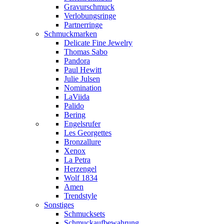
Gravurschmuck
Verlobungsringe
Partnerringe
Schmuckmarken
Delicate Fine Jewelry
Thomas Sabo
Pandora
Paul Hewitt
Julie Julsen
Nomination
LaViida
Palido
Bering
Engelsrufer
Les Georgettes
Bronzallure
Xenox
La Petra
Herzengel
Wolf 1834
Amen
Trendstyle
Sonstiges
Schmucksets
Schmuckaufbewahrung