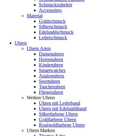
Schmuckzubehör
Accessoires
Material
Goldschmuck
Silberschmuck
Edelstahlschmuck
Lederschmuck
Uhren
Uhren Arten
Damenuhren
Herrenuhren
Kinderuhren
Smartwatches
Analoguhren
Sportuhren
Taucheruhren
Fliegeruhren
Weitere Uhren
Uhren mit Lederband
Uhren mit Edelstahlband
Silberfarbene Uhren
Goldfarbene Uhren
Roségoldfarbene Uhren
Uhren Marken
Thomas Sabo