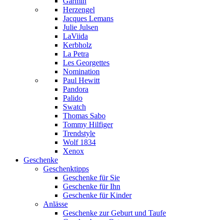
Garmin
Herzengel
Jacques Lemans
Julie Julsen
LaViida
Kerbholz
La Petra
Les Georgettes
Nomination
Paul Hewitt
Pandora
Palido
Swatch
Thomas Sabo
Tommy Hilfiger
Trendstyle
Wolf 1834
Xenox
Geschenke
Geschenktipps
Geschenke für Sie
Geschenke für Ihn
Geschenke für Kinder
Anlässe
Geschenke zur Geburt und Taufe