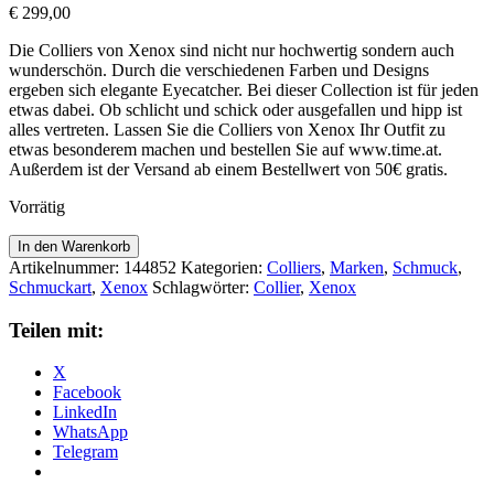
€
299,00
Die Colliers von Xenox sind nicht nur hochwertig sondern auch
wunderschön. Durch die verschiedenen Farben und Designs
ergeben sich elegante Eyecatcher. Bei dieser Collection ist für jeden
etwas dabei. Ob schlicht und schick oder ausgefallen und hipp ist
alles vertreten. Lassen Sie die Colliers von Xenox Ihr Outfit zu
etwas besonderem machen und bestellen Sie auf www.time.at.
Außerdem ist der Versand ab einem Bestellwert von 50€ gratis.
Vorrätig
Xenox
In den Warenkorb
Collier
Artikelnummer:
144852
Kategorien:
Colliers
,
Marken
,
Schmuck
,
XG4547G
Schmuckart
,
Xenox
Schlagwörter:
Collier
,
Xenox
Menge
Teilen mit:
X
Facebook
LinkedIn
WhatsApp
Telegram