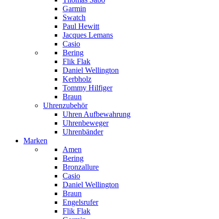
Garmin
Swatch
Paul Hewitt
Jacques Lemans
Casio
Bering
Flik Flak
Daniel Wellington
Kerbholz
Tommy Hilfiger
Braun
Uhrenzubehör
Uhren Aufbewahrung
Uhrenbeweger
Uhrenbänder
Marken
Amen
Bering
Bronzallure
Casio
Daniel Wellington
Braun
Engelsrufer
Flik Flak