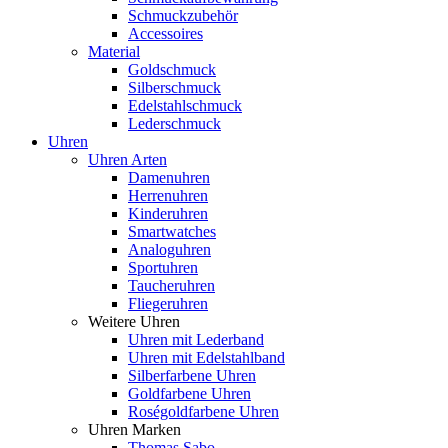
Schmuckzubehör
Accessoires
Material
Goldschmuck
Silberschmuck
Edelstahlschmuck
Lederschmuck
Uhren
Uhren Arten
Damenuhren
Herrenuhren
Kinderuhren
Smartwatches
Analoguhren
Sportuhren
Taucheruhren
Fliegeruhren
Weitere Uhren
Uhren mit Lederband
Uhren mit Edelstahlband
Silberfarbene Uhren
Goldfarbene Uhren
Roségoldfarbene Uhren
Uhren Marken
Thomas Sabo