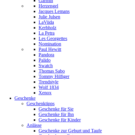
Garmin
Herzengel
Jacques Lemans
Julie Julsen
LaViida
Kerbholz
La Petra
Les Georgettes
Nomination
Paul Hewitt
Pandora
Palido
Swatch
Thomas Sabo
Tommy Hilfiger
Trendstyle
Wolf 1834
Xenox
Geschenke
Geschenktipps
Geschenke für Sie
Geschenke für Ihn
Geschenke für Kinder
Anlässe
Geschenke zur Geburt und Taufe