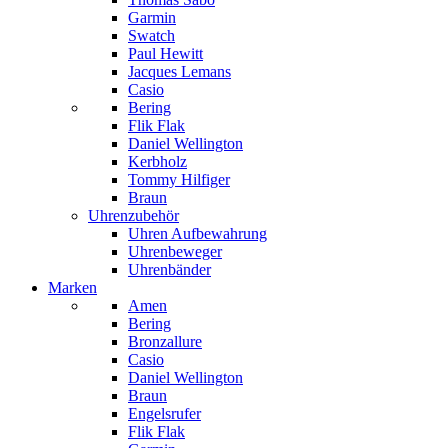
Garmin
Swatch
Paul Hewitt
Jacques Lemans
Casio
Bering
Flik Flak
Daniel Wellington
Kerbholz
Tommy Hilfiger
Braun
Uhrenzubehör
Uhren Aufbewahrung
Uhrenbeweger
Uhrenbänder
Marken
Amen
Bering
Bronzallure
Casio
Daniel Wellington
Braun
Engelsrufer
Flik Flak