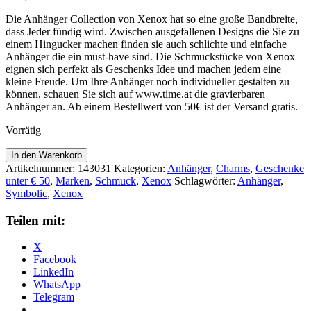
Die Anhänger Collection von Xenox hat so eine große Bandbreite,
dass Jeder fündig wird. Zwischen ausgefallenen Designs die Sie zu
einem Hingucker machen finden sie auch schlichte und einfache
Anhänger die ein must-have sind. Die Schmuckstücke von Xenox
eignen sich perfekt als Geschenks Idee und machen jedem eine
kleine Freude. Um Ihre Anhänger noch individueller gestalten zu
können, schauen Sie sich auf www.time.at die gravierbaren
Anhänger an. Ab einem Bestellwert von 50€ ist der Versand gratis.
Vorrätig
Xenox
In den Warenkorb
Anhänger
Artikelnummer:
143031
Kategorien:
Anhänger
,
Charms
,
Geschenke
XC5233G
unter € 50
,
Marken
,
Schmuck
,
Xenox
Schlagwörter:
Anhänger
,
Menge
Symbolic
,
Xenox
Teilen mit:
X
Facebook
LinkedIn
WhatsApp
Telegram