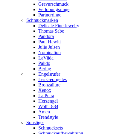
Gravurschmuck
Verlobungsringe
Partnerringe
Schmuckmarken
Delicate Fine Jewelry
Thomas Sabo
Pandora
Paul Hewitt
Julie Julsen
Nomination
LaViida
Palido
Bering
Engelsrufer
Les Georgettes
Bronzallure
Xenox
La Petra
Herzengel
Wolf 1834
Amen
Trendstyle
Sonstiges
Schmucksets
Schmuckaufbewahrung