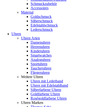
Schmuckzubehör
Accessoires
Material
Goldschmuck
Silberschmuck
Edelstahlschmuck
Lederschmuck
Uhren
Uhren Arten
Damenuhren
Herrenuhren
Kinderuhren
Smartwatches
Analoguhren
Sportuhren
Taucheruhren
Fliegeruhren
Weitere Uhren
Uhren mit Lederband
Uhren mit Edelstahlband
Silberfarbene Uhren
Goldfarbene Uhren
Roségoldfarbene Uhren
Uhren Marken
Thomas Sabo