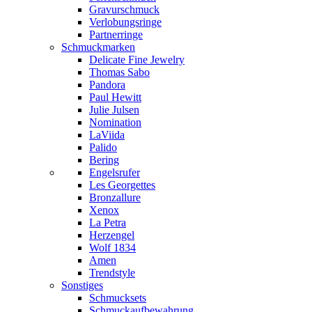
Gravurschmuck
Verlobungsringe
Partnerringe
Schmuckmarken
Delicate Fine Jewelry
Thomas Sabo
Pandora
Paul Hewitt
Julie Julsen
Nomination
LaViida
Palido
Bering
Engelsrufer
Les Georgettes
Bronzallure
Xenox
La Petra
Herzengel
Wolf 1834
Amen
Trendstyle
Sonstiges
Schmucksets
Schmuckaufbewahrung