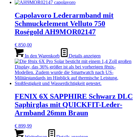
Capolavoro Lederarmband mit
Schmuckelement Velluto 750
Roségold AH9MOR02147
€
850,00
In den Warenkorb
Details anzeigen
FENIX 6X SAPPHIRE Schwarz DLC
Saphirglas mit QUICKFIT-Leder-
Armband 26mm Braun
€
899,99
Weiterlesen
Details anzeigen