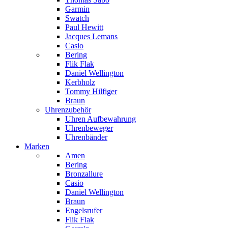
Garmin
Swatch
Paul Hewitt
Jacques Lemans
Casio
Bering
Flik Flak
Daniel Wellington
Kerbholz
Tommy Hilfiger
Braun
Uhrenzubehör
Uhren Aufbewahrung
Uhrenbeweger
Uhrenbänder
Marken
Amen
Bering
Bronzallure
Casio
Daniel Wellington
Braun
Engelsrufer
Flik Flak