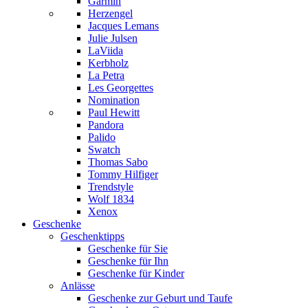
Garmin
Herzengel
Jacques Lemans
Julie Julsen
LaViida
Kerbholz
La Petra
Les Georgettes
Nomination
Paul Hewitt
Pandora
Palido
Swatch
Thomas Sabo
Tommy Hilfiger
Trendstyle
Wolf 1834
Xenox
Geschenke
Geschenktipps
Geschenke für Sie
Geschenke für Ihn
Geschenke für Kinder
Anlässe
Geschenke zur Geburt und Taufe