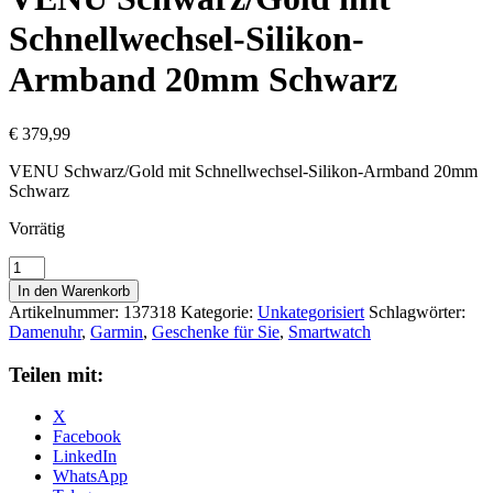
Schnellwechsel-Silikon-
Armband 20mm Schwarz
€
379,99
VENU Schwarz/Gold mit Schnellwechsel-Silikon-Armband 20mm
Schwarz
Vorrätig
VENU
Schwarz/Gold
In den Warenkorb
mit
Artikelnummer:
137318
Kategorie:
Unkategorisiert
Schlagwörter:
Schnellwechsel-
Damenuhr
,
Garmin
,
Geschenke für Sie
,
Smartwatch
Silikon-
Armband
Teilen mit:
20mm
Schwarz
X
Menge
Facebook
LinkedIn
WhatsApp