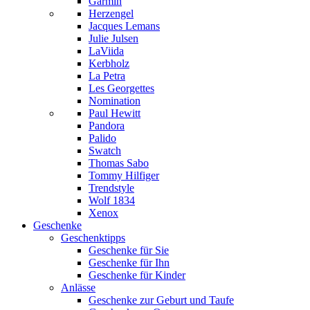
Garmin
Herzengel
Jacques Lemans
Julie Julsen
LaViida
Kerbholz
La Petra
Les Georgettes
Nomination
Paul Hewitt
Pandora
Palido
Swatch
Thomas Sabo
Tommy Hilfiger
Trendstyle
Wolf 1834
Xenox
Geschenke
Geschenktipps
Geschenke für Sie
Geschenke für Ihn
Geschenke für Kinder
Anlässe
Geschenke zur Geburt und Taufe