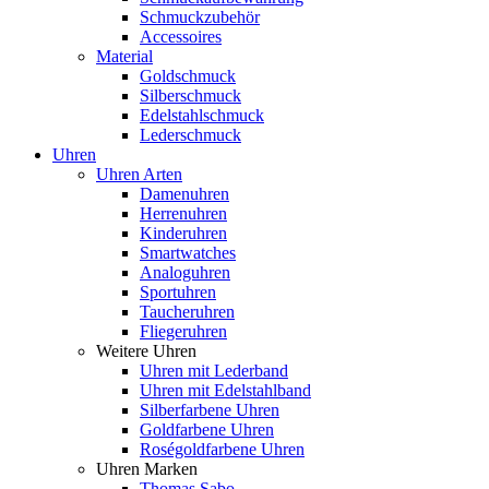
Schmuckzubehör
Accessoires
Material
Goldschmuck
Silberschmuck
Edelstahlschmuck
Lederschmuck
Uhren
Uhren Arten
Damenuhren
Herrenuhren
Kinderuhren
Smartwatches
Analoguhren
Sportuhren
Taucheruhren
Fliegeruhren
Weitere Uhren
Uhren mit Lederband
Uhren mit Edelstahlband
Silberfarbene Uhren
Goldfarbene Uhren
Roségoldfarbene Uhren
Uhren Marken
Thomas Sabo