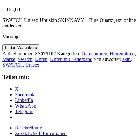
€
165,00
SWATCH Unisex-Uhr skin SKINNAVY – Blue Quartz jetzt online
entdecken
Vorrätig
Skin
In den Warenkorb
Irony
Artikelnummer:
SS07S102
Kategorien:
Damenuhren
,
Herrenuhren
,
42
Marke
,
Swatch
,
Uhren
,
Uhren mit Lederband
Schlagwörter:
skin
,
SKINNAVY
SWATCH
,
Unisex
-
SS07S102
Teilen mit:
Menge
X
Facebook
LinkedIn
WhatsApp
Telegram
Beschreibung
Zusätzliche Informationen