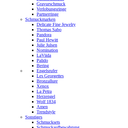
Gravurschmuck
Verlobungsringe
Partnerringe
Schmuckmarken
Delicate Fine Jewelry
Thomas Sabo
Pandora
Paul Hewitt
Julie Julsen
Nomination
LaViida
Palido
Bering
Engelsrufer
Les Georgettes
Bronzallure
Xenox
La Petra
Herzengel
Wolf 1834
Amen
Trendstyle
Sonstiges
Schmucksets
Schmuckaufbewahrung