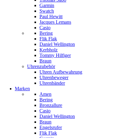
Garmin
Swatch
Paul Hewitt
Jacques Lemans
Casio
Bering
Flik Flak
Daniel Wellington
Kerbholz
Tommy Hilfiger
Braun
Uhrenzubehör
Uhren Aufbewahrung
Uhrenbeweger
Uhrenbänder
Marken
Amen
Bering
Bronzallure
Casio
Daniel Wellington
Braun
Engelsrufer
Flik Flak