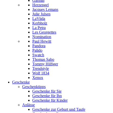
Garmin
Herzengel
Jacques Lemans
Julie Julsen
LaViida
Kerbholz
La Petra
Les Georgettes
Nomination
Paul Hewitt
Pandora
Palido
Swatch
Thomas Sabo
Tommy Hilfiger
Trendstyle
Wolf 1834
Xenox
Geschenke
Geschenktipps
Geschenke für Sie
Geschenke für Ihn
Geschenke für Kinder
Anlässe
Geschenke zur Geburt und Taufe