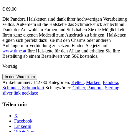
€
69,00
Die Pandora Halsketten sind dank ihrer hochwertigen Verarbeitung
zeitlos. Außerdem ist die Halskette das Schmuckstück schlechthin.
Dank der Auswahl an Farben und Stils haben Sie die Möglichkeit
Ihren ganz eigenen Modestil zum Ausdruck zu bringen. Halsketten
eignen sich perfekt dazu, sie mit den Charms oder anderen
Anhängern in Verbindung zu setzen. Finden Sie jetzt auf
www.time.at
Ihre Halskette für den Alltag und erhalten Sie Ihre
Bestellung ab einem Bestellwert von 50€ kostenlos.
Vorrätig
Pandora
In den Warenkorb
Gliederhalskette
Artikelnummer:
142780
Kategorien:
Ketten
,
Marken
,
Pandora
,
399410C00
Schmuck
,
Schmuckart
Schlagwörter:
Collier
,
Pandora
,
Sterling
Menge
silver link necklace
Teilen mit:
X
Facebook
LinkedIn
WhatsApp