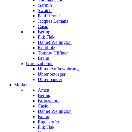
Garmin
Swatch
Paul Hewitt
Jacques Lemans
Casio
Bering
Flik Flak
Daniel Wellington
Kerbholz
Tommy Hilfiger
Braun
Uhrenzubehör
Uhren Aufbewahrung
Uhrenbeweger
Uhrenbänder
Marken
Amen
Bering
Bronzallure
Casio
Daniel Wellington
Braun
Engelsrufer
Flik Flak