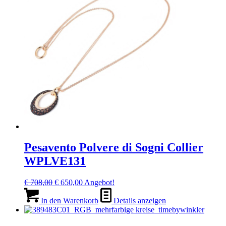
Pesavento Polvere di Sogni Collier
WPLVE131
Ursprünglicher
Aktueller
€
708,00
€
650,00
Angebot!
Preis
Preis
war:
ist:
In den Warenkorb
Details anzeigen
€ 708,00
€ 650,00.