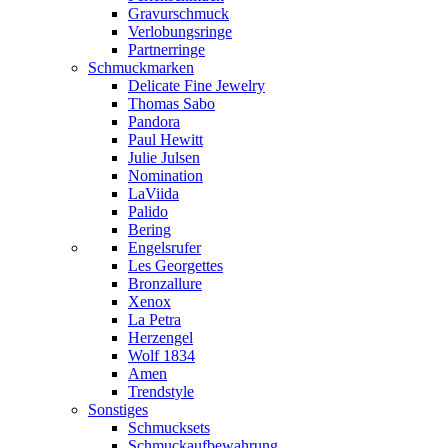
Gravurschmuck
Verlobungsringe
Partnerringe
Schmuckmarken
Delicate Fine Jewelry
Thomas Sabo
Pandora
Paul Hewitt
Julie Julsen
Nomination
LaViida
Palido
Bering
Engelsrufer
Les Georgettes
Bronzallure
Xenox
La Petra
Herzengel
Wolf 1834
Amen
Trendstyle
Sonstiges
Schmucksets
Schmuckaufbewahrung