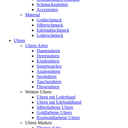
Schmuckzubehör
Accessoires
Material
Goldschmuck
Silberschmuck
Edelstahlschmuck
Lederschmuck
Uhren
Uhren Arten
Damenuhren
Herrenuhren
Kinderuhren
Smartwatches
Analoguhren
Sportuhren
Taucheruhren
Fliegeruhren
Weitere Uhren
Uhren mit Lederband
Uhren mit Edelstahlband
Silberfarbene Uhren
Goldfarbene Uhren
Roségoldfarbene Uhren
Uhren Marken
Thomas Sabo