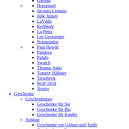
Garmin
Herzengel
Jacques Lemans
Julie Julsen
LaViida
Kerbholz
La Petra
Les Georgettes
Nomination
Paul Hewitt
Pandora
Palido
Swatch
Thomas Sabo
Tommy Hilfiger
Trendstyle
Wolf 1834
Xenox
Geschenke
Geschenktipps
Geschenke für Sie
Geschenke für Ihn
Geschenke für Kinder
Anlässe
Geschenke zur Geburt und Taufe