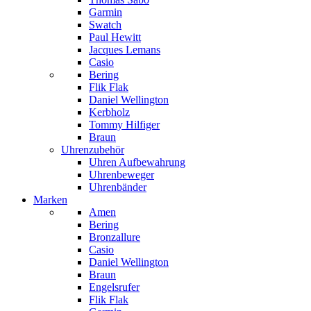
Garmin
Swatch
Paul Hewitt
Jacques Lemans
Casio
Bering
Flik Flak
Daniel Wellington
Kerbholz
Tommy Hilfiger
Braun
Uhrenzubehör
Uhren Aufbewahrung
Uhrenbeweger
Uhrenbänder
Marken
Amen
Bering
Bronzallure
Casio
Daniel Wellington
Braun
Engelsrufer
Flik Flak