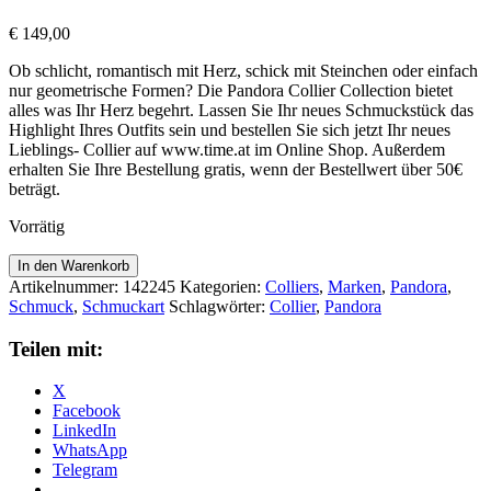
€
149,00
Ob schlicht, romantisch mit Herz, schick mit Steinchen oder einfach
nur geometrische Formen? Die Pandora Collier Collection bietet
alles was Ihr Herz begehrt. Lassen Sie Ihr neues Schmuckstück das
Highlight Ihres Outfits sein und bestellen Sie sich jetzt Ihr neues
Lieblings- Collier auf www.time.at im Online Shop. Außerdem
erhalten Sie Ihre Bestellung gratis, wenn der Bestellwert über 50€
beträgt.
Vorrätig
Pandora
In den Warenkorb
Collier
Artikelnummer:
142245
Kategorien:
Colliers
,
Marken
,
Pandora
,
mit
Schmuck
,
Schmuckart
Schlagwörter:
Collier
,
Pandora
Metallperlen
387210
Teilen mit:
Menge
X
Facebook
LinkedIn
WhatsApp
Telegram