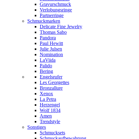
Gravurschmuck
Verlobungsringe
Partnerringe
Schmuckmarken
Delicate Fine Jewelry
Thomas Sabo
Pandora
Paul Hewitt
Julie Julsen
Nomination
LaViida
Palido
Bering
Engelsrufer
Les Georgettes
Bronzallure
Xenox
La Petra
Herzengel
Wolf 1834
Amen
Trendstyle
Sonstiges
Schmucksets
Schmuckaufbewahrung