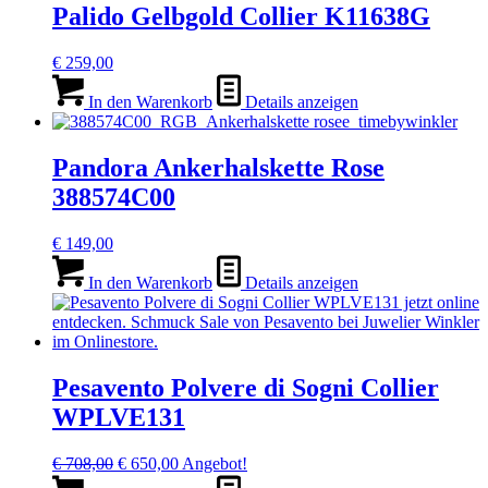
Palido Gelbgold Collier K11638G
€
259,00
In den Warenkorb
Details anzeigen
Pandora Ankerhalskette Rose
388574C00
€
149,00
In den Warenkorb
Details anzeigen
Pesavento Polvere di Sogni Collier
WPLVE131
Ursprünglicher
Aktueller
€
708,00
€
650,00
Angebot!
Preis
Preis