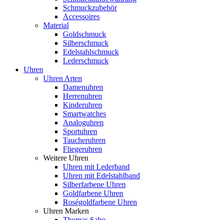
Schmuckzubehör
Accessoires
Material
Goldschmuck
Silberschmuck
Edelstahlschmuck
Lederschmuck
Uhren
Uhren Arten
Damenuhren
Herrenuhren
Kinderuhren
Smartwatches
Analoguhren
Sportuhren
Taucheruhren
Fliegeruhren
Weitere Uhren
Uhren mit Lederband
Uhren mit Edelstahlband
Silberfarbene Uhren
Goldfarbene Uhren
Roségoldfarbene Uhren
Uhren Marken
Thomas Sabo