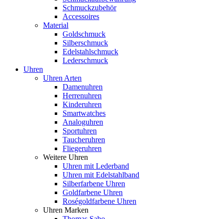
Schmuckzubehör
Accessoires
Material
Goldschmuck
Silberschmuck
Edelstahlschmuck
Lederschmuck
Uhren
Uhren Arten
Damenuhren
Herrenuhren
Kinderuhren
Smartwatches
Analoguhren
Sportuhren
Taucheruhren
Fliegeruhren
Weitere Uhren
Uhren mit Lederband
Uhren mit Edelstahlband
Silberfarbene Uhren
Goldfarbene Uhren
Roségoldfarbene Uhren
Uhren Marken
Thomas Sabo