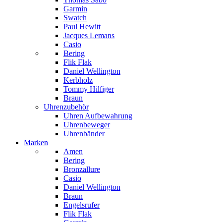
Garmin
Swatch
Paul Hewitt
Jacques Lemans
Casio
Bering
Flik Flak
Daniel Wellington
Kerbholz
Tommy Hilfiger
Braun
Uhrenzubehör
Uhren Aufbewahrung
Uhrenbeweger
Uhrenbänder
Marken
Amen
Bering
Bronzallure
Casio
Daniel Wellington
Braun
Engelsrufer
Flik Flak