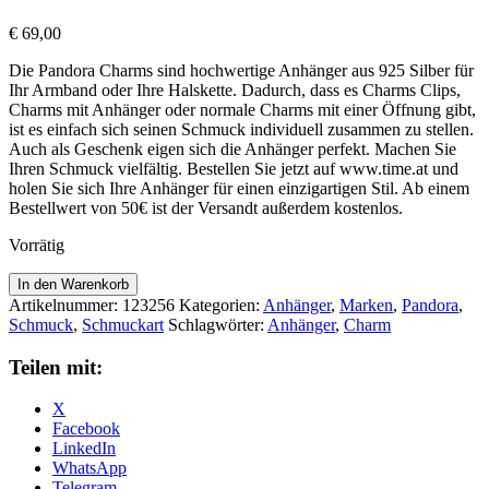
€
69,00
Die Pandora Charms sind hochwertige Anhänger aus 925 Silber für
Ihr Armband oder Ihre Halskette. Dadurch, dass es Charms Clips,
Charms mit Anhänger oder normale Charms mit einer Öffnung gibt,
ist es einfach sich seinen Schmuck individuell zusammen zu stellen.
Auch als Geschenk eigen sich die Anhänger perfekt. Machen Sie
Ihren Schmuck vielfältig. Bestellen Sie jetzt auf www.time.at und
holen Sie sich Ihre Anhänger für einen einzigartigen Stil. Ab einem
Bestellwert von 50€ ist der Versandt außerdem kostenlos.
Vorrätig
Pandora
In den Warenkorb
Anhänger
Artikelnummer:
123256
Kategorien:
Anhänger
,
Marken
,
Pandora
,
funkelnde
Schmuck
,
Schmuckart
Schlagwörter:
Anhänger
,
Charm
und
polierte
Teilen mit:
Linien
781388CZ
X
Menge
Facebook
LinkedIn
WhatsApp
Telegram