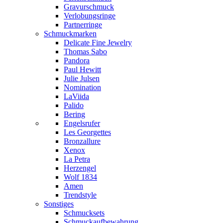
Gravurschmuck
Verlobungsringe
Partnerringe
Schmuckmarken
Delicate Fine Jewelry
Thomas Sabo
Pandora
Paul Hewitt
Julie Julsen
Nomination
LaViida
Palido
Bering
Engelsrufer
Les Georgettes
Bronzallure
Xenox
La Petra
Herzengel
Wolf 1834
Amen
Trendstyle
Sonstiges
Schmucksets
Schmuckaufbewahrung