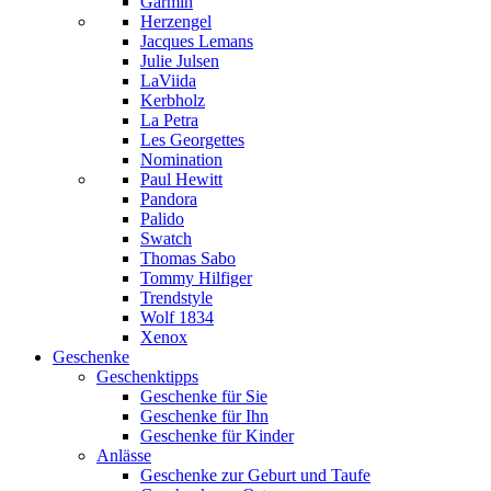
Garmin
Herzengel
Jacques Lemans
Julie Julsen
LaViida
Kerbholz
La Petra
Les Georgettes
Nomination
Paul Hewitt
Pandora
Palido
Swatch
Thomas Sabo
Tommy Hilfiger
Trendstyle
Wolf 1834
Xenox
Geschenke
Geschenktipps
Geschenke für Sie
Geschenke für Ihn
Geschenke für Kinder
Anlässe
Geschenke zur Geburt und Taufe