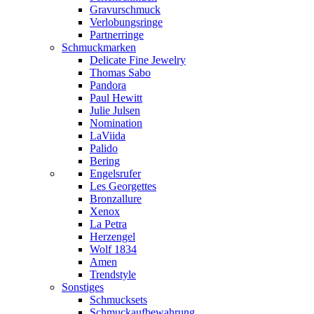
Gravurschmuck
Verlobungsringe
Partnerringe
Schmuckmarken
Delicate Fine Jewelry
Thomas Sabo
Pandora
Paul Hewitt
Julie Julsen
Nomination
LaViida
Palido
Bering
Engelsrufer
Les Georgettes
Bronzallure
Xenox
La Petra
Herzengel
Wolf 1834
Amen
Trendstyle
Sonstiges
Schmucksets
Schmuckaufbewahrung