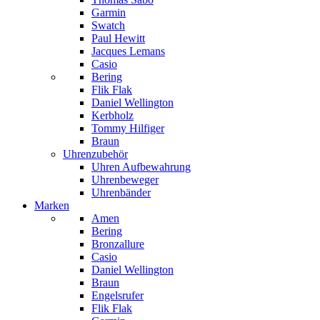
Garmin
Swatch
Paul Hewitt
Jacques Lemans
Casio
Bering
Flik Flak
Daniel Wellington
Kerbholz
Tommy Hilfiger
Braun
Uhrenzubehör
Uhren Aufbewahrung
Uhrenbeweger
Uhrenbänder
Marken
Amen
Bering
Bronzallure
Casio
Daniel Wellington
Braun
Engelsrufer
Flik Flak