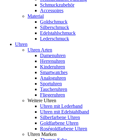
Schmuckzubehör
Accessoires
Material
Goldschmuck
Silberschmuck
Edelstahlschmuck
Lederschmuck
Uhren
Uhren Arten
Damenuhren
Herrenuhren
Kinderuhren
Smartwatches
Analoguhren
Sportuhren
Taucheruhren
Fliegeruhren
Weitere Uhren
Uhren mit Lederband
Uhren mit Edelstahlband
Silberfarbene Uhren
Goldfarbene Uhren
Roségoldfarbene Uhren
Uhren Marken
Thomas Sabo