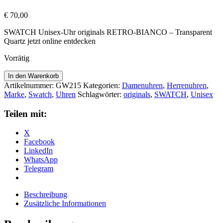
€
70,00
SWATCH Unisex-Uhr originals RETRO-BIANCO – Transparent
Quartz jetzt online entdecken
Vorrätig
Monthly
In den Warenkorb
Drops
Artikelnummer:
GW215
Kategorien:
Damenuhren
,
Herrenuhren
,
RETRO-
Marke
,
Swatch
,
Uhren
Schlagwörter:
originals
,
SWATCH
,
Unisex
BIANCO
-
Teilen mit:
GW215
Menge
X
Facebook
LinkedIn
WhatsApp
Telegram
Beschreibung
Zusätzliche Informationen