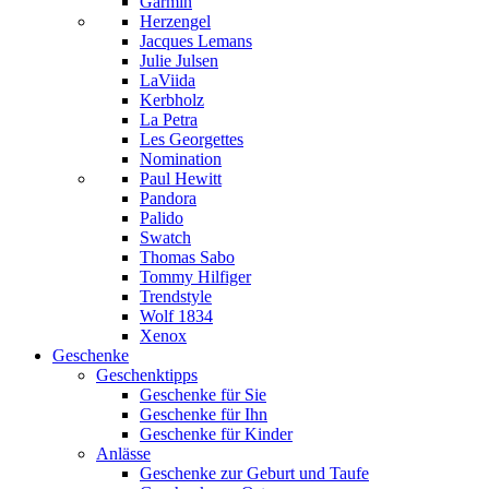
Garmin
Herzengel
Jacques Lemans
Julie Julsen
LaViida
Kerbholz
La Petra
Les Georgettes
Nomination
Paul Hewitt
Pandora
Palido
Swatch
Thomas Sabo
Tommy Hilfiger
Trendstyle
Wolf 1834
Xenox
Geschenke
Geschenktipps
Geschenke für Sie
Geschenke für Ihn
Geschenke für Kinder
Anlässe
Geschenke zur Geburt und Taufe