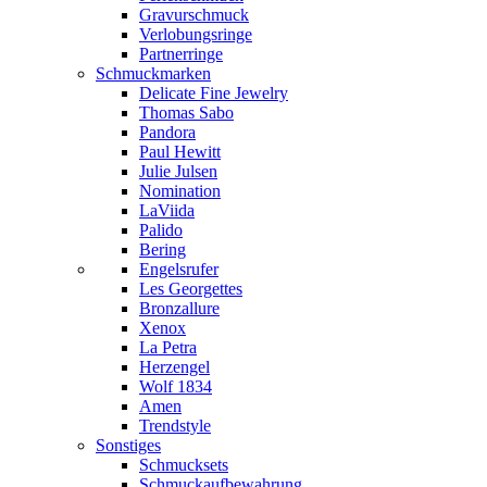
Gravurschmuck
Verlobungsringe
Partnerringe
Schmuckmarken
Delicate Fine Jewelry
Thomas Sabo
Pandora
Paul Hewitt
Julie Julsen
Nomination
LaViida
Palido
Bering
Engelsrufer
Les Georgettes
Bronzallure
Xenox
La Petra
Herzengel
Wolf 1834
Amen
Trendstyle
Sonstiges
Schmucksets
Schmuckaufbewahrung