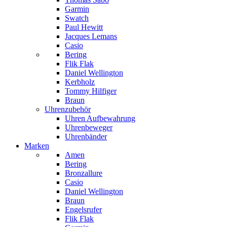
Garmin
Swatch
Paul Hewitt
Jacques Lemans
Casio
Bering
Flik Flak
Daniel Wellington
Kerbholz
Tommy Hilfiger
Braun
Uhrenzubehör
Uhren Aufbewahrung
Uhrenbeweger
Uhrenbänder
Marken
Amen
Bering
Bronzallure
Casio
Daniel Wellington
Braun
Engelsrufer
Flik Flak