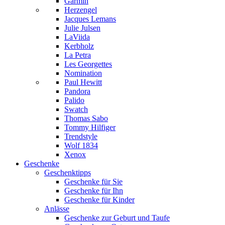
Garmin
Herzengel
Jacques Lemans
Julie Julsen
LaViida
Kerbholz
La Petra
Les Georgettes
Nomination
Paul Hewitt
Pandora
Palido
Swatch
Thomas Sabo
Tommy Hilfiger
Trendstyle
Wolf 1834
Xenox
Geschenke
Geschenktipps
Geschenke für Sie
Geschenke für Ihn
Geschenke für Kinder
Anlässe
Geschenke zur Geburt und Taufe