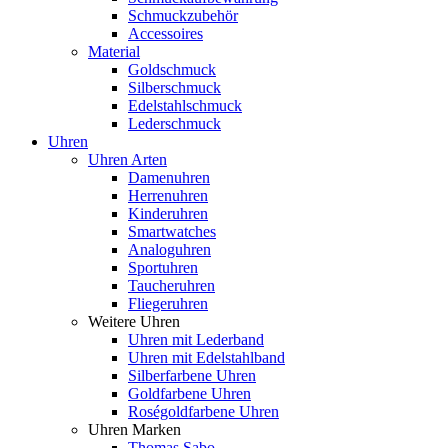
Schmuckzubehör
Accessoires
Material
Goldschmuck
Silberschmuck
Edelstahlschmuck
Lederschmuck
Uhren
Uhren Arten
Damenuhren
Herrenuhren
Kinderuhren
Smartwatches
Analoguhren
Sportuhren
Taucheruhren
Fliegeruhren
Weitere Uhren
Uhren mit Lederband
Uhren mit Edelstahlband
Silberfarbene Uhren
Goldfarbene Uhren
Roségoldfarbene Uhren
Uhren Marken
Thomas Sabo