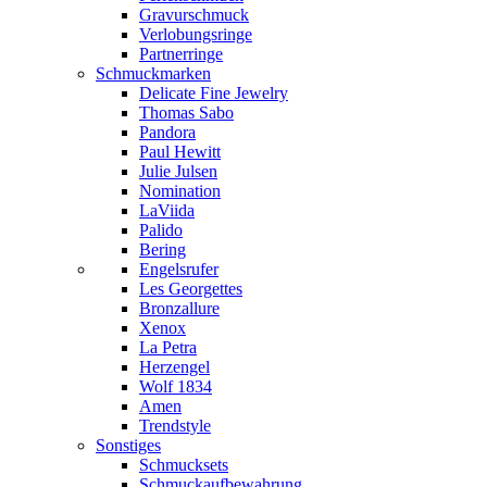
Gravurschmuck
Verlobungsringe
Partnerringe
Schmuckmarken
Delicate Fine Jewelry
Thomas Sabo
Pandora
Paul Hewitt
Julie Julsen
Nomination
LaViida
Palido
Bering
Engelsrufer
Les Georgettes
Bronzallure
Xenox
La Petra
Herzengel
Wolf 1834
Amen
Trendstyle
Sonstiges
Schmucksets
Schmuckaufbewahrung