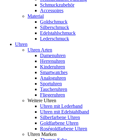
Schmuckzubehör
Accessoires
Material
Goldschmuck
Silberschmuck
Edelstahlschmuck
Lederschmuck
Uhren
Uhren Arten
Damenuhren
Herrenuhren
Kinderuhren
Smartwatches
Analoguhren
Sportuhren
Taucheruhren
Fliegeruhren
Weitere Uhren
Uhren mit Lederband
Uhren mit Edelstahlband
Silberfarbene Uhren
Goldfarbene Uhren
Roségoldfarbene Uhren
Uhren Marken
Thomas Sabo