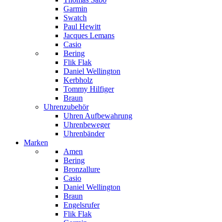
Garmin
Swatch
Paul Hewitt
Jacques Lemans
Casio
Bering
Flik Flak
Daniel Wellington
Kerbholz
Tommy Hilfiger
Braun
Uhrenzubehör
Uhren Aufbewahrung
Uhrenbeweger
Uhrenbänder
Marken
Amen
Bering
Bronzallure
Casio
Daniel Wellington
Braun
Engelsrufer
Flik Flak