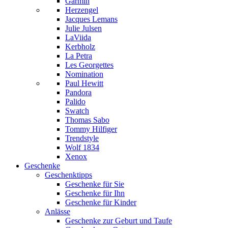
Garmin
Herzengel
Jacques Lemans
Julie Julsen
LaViida
Kerbholz
La Petra
Les Georgettes
Nomination
Paul Hewitt
Pandora
Palido
Swatch
Thomas Sabo
Tommy Hilfiger
Trendstyle
Wolf 1834
Xenox
Geschenke
Geschenktipps
Geschenke für Sie
Geschenke für Ihn
Geschenke für Kinder
Anlässe
Geschenke zur Geburt und Taufe